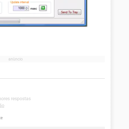
hores respostas
ão
xe