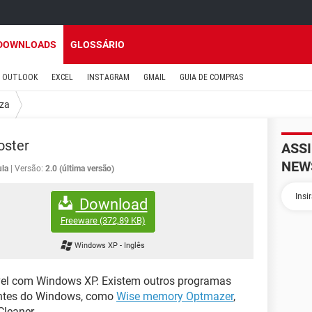
DOWNLOADS
GLOSSÁRIO
OUTLOOK
EXCEL
INSTAGRAM
GMAIL
GUIA DE COMPRAS
za
ster
ASS
NEW
ula
Versão:
2.0 (última versão)
Download
Freeware
(372,89 KB)
Windows XP
-
Inglês
ível com Windows XP. Existem outros programas
entes do Windows, como
Wise memory Optmazer
,
leaner.