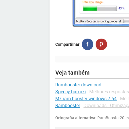
Compartilhar
Veja também
Rambooster download
Speccy baixaki
- Melhores respostas
Mz ram booster windows 7 64
- Mel
Rambooster
-
Downloads - Otimizaç
Ortografia alternativa:
RamBooster20.e