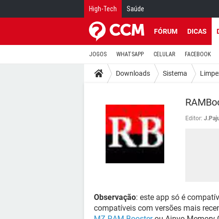
High-Tech
Saúde
FÓRUM
DICAS
JOGOS
WHATSAPP
CELULAR
FACEBOOK
Downloads
Sistema
Limpe
RAMBoo
Editor:
J.Paj
Observação
: este app só é compat
compatíveis com versões mais rec
MZ RAM Booster
ou Ainvo Memory C