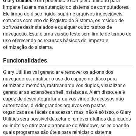
Glary Utilities
é um poderoso e completo utilitário para
GUIA DE COMPRAS
limpar e fazer a manutenção do sistema de computadores.
Ele limpa do disco rígido, suprime arquivos indesejáveis,
entradas com erro do Registro do Sistema, os resíduo de
software desinstalados e qualquer outro rastros de
navegação. Esta é uma versão teste sem limite de tempo de
uso oferecendo os recursos básicos de limpeza e
otimização do sistema.
Funcionalidades
Glary Utilities vai gerenciar e remover os ad-ons dos
navegadores, analisar o uso do espaço no disco para
otimizar a memória, rastrear arquivos duplos, visualizar e
gerenciar as extensões shell instaladas. Além disso, ele é
capaz de descriptografar arquivos vindo de acessos não
autorizados, dividir grandes arquivos em pastas
organizadas e fáceis de acessar. mas, não é só isso, o Glary
Utilities será possível detectar e remover atalhos duplicados
ou inúteis e otimizar o arranque do Windows, selecionando
quais programas são úteis para reiniciar o sistema