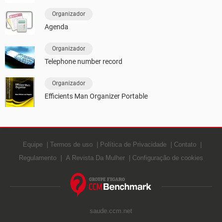
Organizador
Agenda
Organizador
Telephone number record
Organizador
Efficients Man Organizer Portable
Equipe
Termos de uso
Política de Privacidade
Contato
Regulamento
A Revista Da Mulher
Configuração de cookies
saude.ccm.net