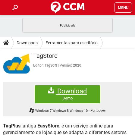
MENU
INÍCIO
JOGOS
WHATSAPP
DICAS
Downloads
Ferramentas para escritório
CELULAR
FACEBOOK
JOGOS
WHATSAPP
DOWNLOADS
TagStore
Organizador
OUTLOOK
EXCEL
CELULAR
FACEBOOK
INSTAGRAM
JOGOS
GMAIL
WHATSAPP
Editor:
TagSoft
Versão:
2020
FÓRUM
OUTLOOK
EXCEL
GUIA DE COMPRAS
CELULAR
FACEBOOK
INSTAGRAM
JOGOS
GMAIL
WHATSAPP
GLOSSÁRIO
OUTLOOK
EXCEL
Download
GUIA DE COMPRAS
CELULAR
FACEBOOK
INSTAGRAM
JOGOS
GMAIL
WHATSAPP
Demo
OUTLOOK
EXCEL
GUIA DE COMPRAS
CELULAR
FACEBOOK
Windows 7 Windows 8 Windows 10
-
Português
INSTAGRAM
GMAIL
OUTLOOK
EXCEL
GUIA DE COMPRAS
TagPlus
, antiga
EasyStore
, é um serviço online para
INSTAGRAM
GMAIL
gerenciamento de lojas que se adapta a diferentes setores