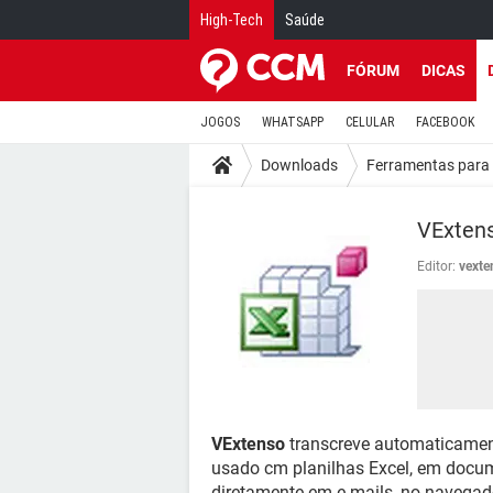
High-Tech
Saúde
FÓRUM
DICAS
JOGOS
WHATSAPP
CELULAR
FACEBOOK
Downloads
Ferramentas para 
VExten
Editor:
vexte
VExtenso
transcreve automaticament
usado cm planilhas Excel, em docume
diretamente em e-mails, no navegado