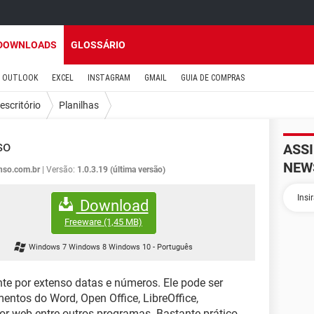
DOWNLOADS
GLOSSÁRIO
OUTLOOK
EXCEL
INSTAGRAM
GMAIL
GUIA DE COMPRAS
escritório
Planilhas
so
ASS
NEW
nso.com.br
Versão:
1.0.3.19 (última versão)
Download
Freeware
(1,45 MB)
Windows 7 Windows 8 Windows 10
-
Português
e por extenso datas e números. Ele pode ser
ntos do Word, Open Office, LibreOffice,
r web entre outros programas. Bastante prático,