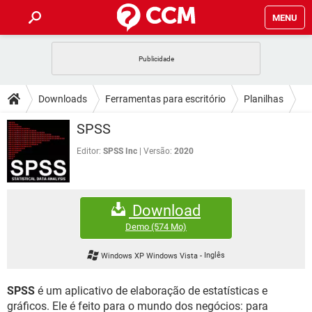
MENU
INÍCIO
JOGOS
WHATSAPP
DICAS
Downloads
Ferramentas para escritório
Planilhas
CELULAR
FACEBOOK
JOGOS
WHATSAPP
DOWNLOADS
SPSS
OUTLOOK
EXCEL
CELULAR
FACEBOOK
INSTAGRAM
JOGOS
GMAIL
WHATSAPP
Editor:
SPSS Inc
Versão:
2020
FÓRUM
OUTLOOK
EXCEL
GUIA DE COMPRAS
CELULAR
FACEBOOK
INSTAGRAM
JOGOS
GMAIL
WHATSAPP
GLOSSÁRIO
OUTLOOK
EXCEL
Download
GUIA DE COMPRAS
CELULAR
FACEBOOK
INSTAGRAM
JOGOS
GMAIL
WHATSAPP
Demo
(574 Mo)
OUTLOOK
EXCEL
GUIA DE COMPRAS
CELULAR
FACEBOOK
Windows XP Windows Vista
-
Inglês
INSTAGRAM
GMAIL
OUTLOOK
EXCEL
GUIA DE COMPRAS
SPSS
é um aplicativo de elaboração de estatísticas e
INSTAGRAM
GMAIL
gráficos. Ele é feito para o mundo dos negócios: para