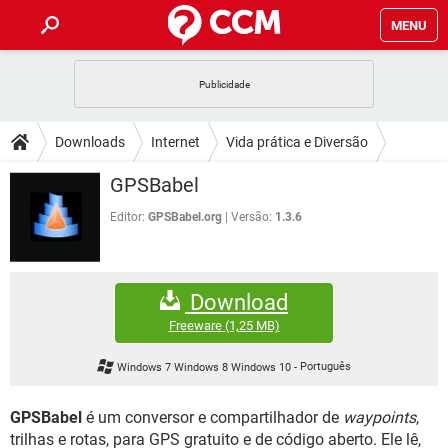
MENU
INÍCIO
JOGOS
WHATSAPP
DICAS
Downloads
Internet
Vida prática e Diversão
CELULAR
FACEBOOK
JOGOS
WHATSAPP
DOWNLOADS
GPSBabel
OUTLOOK
EXCEL
CELULAR
FACEBOOK
INSTAGRAM
JOGOS
GMAIL
WHATSAPP
Editor:
GPSBabel.org
Versão:
1.3.6
FÓRUM
OUTLOOK
EXCEL
GUIA DE COMPRAS
CELULAR
FACEBOOK
INSTAGRAM
JOGOS
GMAIL
WHATSAPP
GLOSSÁRIO
OUTLOOK
EXCEL
Download
GUIA DE COMPRAS
CELULAR
FACEBOOK
INSTAGRAM
JOGOS
GMAIL
WHATSAPP
Freeware
(1,25 MB)
OUTLOOK
EXCEL
GUIA DE COMPRAS
CELULAR
FACEBOOK
Windows 7 Windows 8 Windows 10
-
Português
INSTAGRAM
GMAIL
OUTLOOK
EXCEL
GUIA DE COMPRAS
GPSBabel
é um conversor e compartilhador de
waypoints
,
INSTAGRAM
GMAIL
trilhas e rotas, para GPS gratuito e de código aberto. Ele lê,