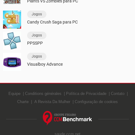
Plants VS Zombies para PC
Jogos
Candy Crush Saga para PC
Jogos
PPSSPP
Jogos
Visualboy Advance
Equipe
Conditions générales
Política de Privacidade
Contato
Charte
A Revista Da Mulher
Configuração de cookies
saude.ccm.net