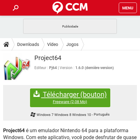
MENU
INÍCIO
JOGOS
WHATSAPP
DICAS
Downloads
Vídeo
Jogos
CELULAR
FACEBOOK
JOGOS
WHATSAPP
DOWNLOADS
Project64
OUTLOOK
EXCEL
CELULAR
FACEBOOK
INSTAGRAM
JOGOS
GMAIL
WHATSAPP
Editeur :
Pj64
Version :
1.6.0 (dernière version)
FÓRUM
OUTLOOK
EXCEL
GUIA DE COMPRAS
CELULAR
FACEBOOK
INSTAGRAM
JOGOS
GMAIL
WHATSAPP
GLOSSÁRIO
OUTLOOK
EXCEL
Télécharger (bouton)
GUIA DE COMPRAS
CELULAR
FACEBOOK
INSTAGRAM
JOGOS
GMAIL
WHATSAPP
Freeware
(2,08 Mo)
OUTLOOK
EXCEL
GUIA DE COMPRAS
CELULAR
FACEBOOK
Windows 7 Windows 8 Windows 10
-
Português
INSTAGRAM
GMAIL
OUTLOOK
EXCEL
GUIA DE COMPRAS
Project64
é um emulador Nintendo 64 para a plataforma
INSTAGRAM
GMAIL
Windows. Com este aplicativo, você pode desfrutar de quase