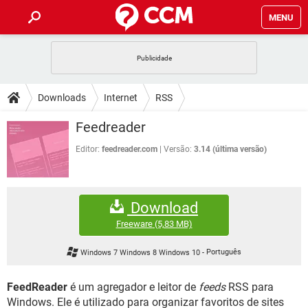
MENU
INÍCIO
JOGOS
WHATSAPP
DICAS
Downloads
Internet
RSS
CELULAR
FACEBOOK
JOGOS
WHATSAPP
DOWNLOADS
Feedreader
OUTLOOK
EXCEL
CELULAR
FACEBOOK
INSTAGRAM
JOGOS
GMAIL
WHATSAPP
Editor:
feedreader.com
Versão:
3.14 (última versão)
FÓRUM
OUTLOOK
EXCEL
GUIA DE COMPRAS
CELULAR
FACEBOOK
INSTAGRAM
JOGOS
GMAIL
WHATSAPP
GLOSSÁRIO
OUTLOOK
EXCEL
Download
GUIA DE COMPRAS
CELULAR
FACEBOOK
INSTAGRAM
JOGOS
GMAIL
WHATSAPP
Freeware
(5,83 MB)
OUTLOOK
EXCEL
GUIA DE COMPRAS
CELULAR
FACEBOOK
Windows 7 Windows 8 Windows 10
-
Português
INSTAGRAM
GMAIL
OUTLOOK
EXCEL
GUIA DE COMPRAS
FeedReader
é um agregador e leitor de
feeds
RSS para
INSTAGRAM
GMAIL
Windows. Ele é utilizado para organizar favoritos de sites