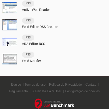
RSS
Active Web Reader
RSS
Feed Editor RSS Creator
RSS
ARA Editor RSS
RSS
Feed Notifier
Equipe
Termos de uso
Política de Privacidade
Contato
Regulamento
A Revista Da Mulher
Configuração de cookies