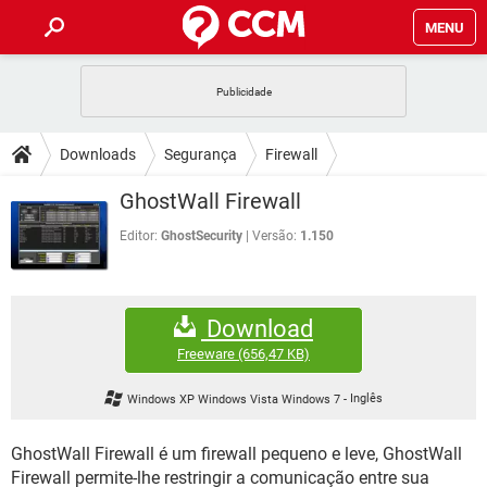
MENU
INÍCIO
JOGOS
WHATSAPP
DICAS
Downloads
Segurança
Firewall
CELULAR
FACEBOOK
JOGOS
WHATSAPP
DOWNLOADS
GhostWall Firewall
OUTLOOK
EXCEL
CELULAR
FACEBOOK
INSTAGRAM
JOGOS
GMAIL
WHATSAPP
Editor:
GhostSecurity
Versão:
1.150
FÓRUM
OUTLOOK
EXCEL
GUIA DE COMPRAS
CELULAR
FACEBOOK
INSTAGRAM
JOGOS
GMAIL
WHATSAPP
GLOSSÁRIO
OUTLOOK
EXCEL
Download
GUIA DE COMPRAS
CELULAR
FACEBOOK
INSTAGRAM
JOGOS
GMAIL
WHATSAPP
Freeware
(656,47 KB)
OUTLOOK
EXCEL
GUIA DE COMPRAS
CELULAR
FACEBOOK
Windows XP Windows Vista Windows 7
-
Inglês
INSTAGRAM
GMAIL
OUTLOOK
EXCEL
GUIA DE COMPRAS
GhostWall Firewall é um firewall pequeno e leve, GhostWall
INSTAGRAM
GMAIL
Firewall permite-lhe restringir a comunicação entre sua