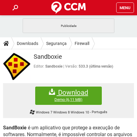
MENU
INÍCIO
JOGOS
WHATSAPP
DICAS
Downloads
Segurança
Firewall
CELULAR
FACEBOOK
JOGOS
WHATSAPP
DOWNLOADS
Sandboxie
OUTLOOK
EXCEL
CELULAR
FACEBOOK
INSTAGRAM
JOGOS
GMAIL
WHATSAPP
Editor:
Sandboxie
Versão:
533.3 (última versão)
FÓRUM
OUTLOOK
EXCEL
GUIA DE COMPRAS
CELULAR
FACEBOOK
INSTAGRAM
JOGOS
GMAIL
WHATSAPP
GLOSSÁRIO
OUTLOOK
EXCEL
Download
GUIA DE COMPRAS
CELULAR
FACEBOOK
INSTAGRAM
JOGOS
GMAIL
WHATSAPP
Demo
(6,11 MB)
OUTLOOK
EXCEL
GUIA DE COMPRAS
CELULAR
FACEBOOK
Windows 7 Windows 8 Windows 10
-
Português
INSTAGRAM
GMAIL
OUTLOOK
EXCEL
GUIA DE COMPRAS
SandBoxie
é um aplicativo que protege a execução de
INSTAGRAM
GMAIL
softwares. Normalmente, é impossível controlar os arquivos