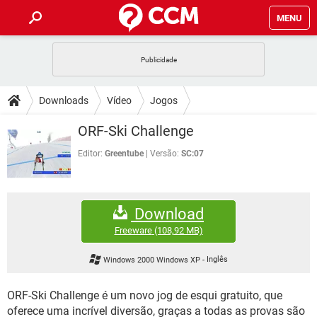
MENU
INÍCIO
JOGOS
WHATSAPP
DICAS
Downloads
Vídeo
Jogos
CELULAR
FACEBOOK
JOGOS
WHATSAPP
DOWNLOADS
ORF-Ski Challenge
OUTLOOK
EXCEL
CELULAR
FACEBOOK
INSTAGRAM
JOGOS
GMAIL
WHATSAPP
Editor:
Greentube
Versão:
SC:07
FÓRUM
OUTLOOK
EXCEL
GUIA DE COMPRAS
CELULAR
FACEBOOK
INSTAGRAM
JOGOS
GMAIL
WHATSAPP
GLOSSÁRIO
OUTLOOK
EXCEL
Download
GUIA DE COMPRAS
CELULAR
FACEBOOK
INSTAGRAM
JOGOS
GMAIL
WHATSAPP
Freeware
(108,92 MB)
OUTLOOK
EXCEL
GUIA DE COMPRAS
CELULAR
FACEBOOK
Windows 2000 Windows XP
-
Inglês
INSTAGRAM
GMAIL
OUTLOOK
EXCEL
GUIA DE COMPRAS
ORF-Ski Challenge é um novo jog de esqui gratuito, que
INSTAGRAM
GMAIL
oferece uma incrível diversão, graças a todas as provas são