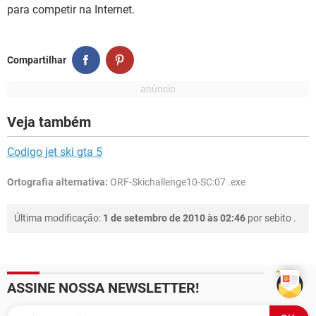
GUIA DE COMPRAS
para competir na Internet.
Compartilhar
Veja também
Codigo jet ski gta 5
Ortografia alternativa:
ORF-Skichallenge10-SC:07 .exe
Última modificação:
1 de setembro de 2010 às 02:46
por
sebito
.
ASSINE NOSSA NEWSLETTER!