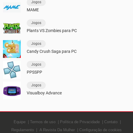
Jogos
MAME
Jogos
Plants VS Zombies para PC
Jogos
Candy Crush Saga para PC
Jogos
PPSSPP
Jogos
Visualboy Advance
Equipe
Termos de uso
Política de Privacidade
Contato
Regulamento
A Revista Da Mulher
Configuração de cookies