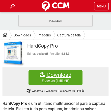
MENU
INÍCIO
JOGOS
WHATSAPP
DICAS
Downloads
Imagens
Captura de tela
CELULAR
FACEBOOK
JOGOS
WHATSAPP
DOWNLOADS
HardCopy Pro
OUTLOOK
EXCEL
CELULAR
FACEBOOK
INSTAGRAM
JOGOS
GMAIL
WHATSAPP
Editor:
desksoft
Versão:
4.15.3
FÓRUM
OUTLOOK
EXCEL
GUIA DE COMPRAS
CELULAR
FACEBOOK
INSTAGRAM
JOGOS
GMAIL
WHATSAPP
GLOSSÁRIO
OUTLOOK
EXCEL
Download
GUIA DE COMPRAS
CELULAR
FACEBOOK
INSTAGRAM
JOGOS
GMAIL
WHATSAPP
Freeware
(1,55 MB)
OUTLOOK
EXCEL
GUIA DE COMPRAS
CELULAR
FACEBOOK
Windows 7 Windows 8 Windows 10
-
Inglês
INSTAGRAM
GMAIL
OUTLOOK
EXCEL
GUIA DE COMPRAS
HardCopy Pro
é um utilitário multifuncional para a captura
INSTAGRAM
GMAIL
de tela. Ele tem tudo para capturar, imprimir ou salvar