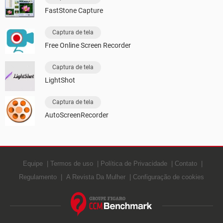
FastStone Capture
Captura de tela
Free Online Screen Recorder
Captura de tela
LightShot
Captura de tela
AutoScreenRecorder
Equipe
Termos de uso
Política de Privacidade
Contato
Regulamento
A Revista Da Mulher
Configuração de cookies