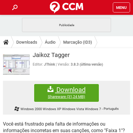
MENU
INÍCIO
JOGOS
WHATSAPP
DICAS
Downloads
Áudio
Marcação (ID3)
CELULAR
FACEBOOK
JOGOS
WHATSAPP
DOWNLOADS
Jaikoz Tagger
OUTLOOK
EXCEL
CELULAR
FACEBOOK
INSTAGRAM
JOGOS
GMAIL
WHATSAPP
Editor:
JThink
Versão:
3.8.3 (última versão)
FÓRUM
OUTLOOK
EXCEL
GUIA DE COMPRAS
CELULAR
FACEBOOK
INSTAGRAM
JOGOS
GMAIL
WHATSAPP
GLOSSÁRIO
OUTLOOK
EXCEL
Download
GUIA DE COMPRAS
CELULAR
FACEBOOK
INSTAGRAM
JOGOS
GMAIL
WHATSAPP
Shareware
(31,24 MB)
OUTLOOK
EXCEL
GUIA DE COMPRAS
CELULAR
FACEBOOK
Windows 2000 Windows XP Windows Vista Windows 7
-
Português
INSTAGRAM
GMAIL
OUTLOOK
EXCEL
GUIA DE COMPRAS
Você está frustrado pela falta de informações ou
INSTAGRAM
GMAIL
informações incorretas em suas canções, como "Faixa 1"?