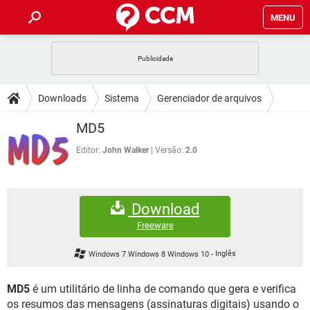
MENU
INÍCIO
JOGOS
WHATSAPP
DICAS
Downloads
Sistema
Gerenciador de arquivos
CELULAR
FACEBOOK
JOGOS
WHATSAPP
DOWNLOADS
MD5
OUTLOOK
EXCEL
CELULAR
FACEBOOK
INSTAGRAM
JOGOS
GMAIL
WHATSAPP
Editor:
John Walker
Versão:
2.0
FÓRUM
OUTLOOK
EXCEL
GUIA DE COMPRAS
CELULAR
FACEBOOK
INSTAGRAM
JOGOS
GMAIL
WHATSAPP
GLOSSÁRIO
OUTLOOK
EXCEL
Download
GUIA DE COMPRAS
CELULAR
FACEBOOK
INSTAGRAM
JOGOS
GMAIL
WHATSAPP
Freeware
OUTLOOK
EXCEL
GUIA DE COMPRAS
CELULAR
FACEBOOK
Windows 7 Windows 8 Windows 10
-
Inglês
INSTAGRAM
GMAIL
OUTLOOK
EXCEL
GUIA DE COMPRAS
MD5
é um utilitário de linha de comando que gera e verifica
INSTAGRAM
GMAIL
os resumos das mensagens (assinaturas digitais) usando o