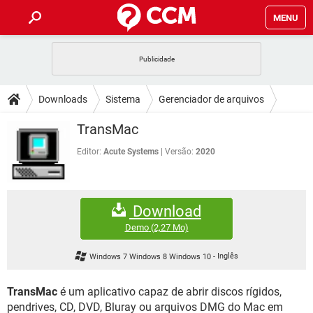
MENU
INÍCIO
JOGOS
WHATSAPP
DICAS
Downloads
Sistema
Gerenciador de arquivos
CELULAR
FACEBOOK
JOGOS
WHATSAPP
DOWNLOADS
TransMac
OUTLOOK
EXCEL
CELULAR
FACEBOOK
INSTAGRAM
JOGOS
GMAIL
WHATSAPP
Editor:
Acute Systems
Versão:
2020
FÓRUM
OUTLOOK
EXCEL
GUIA DE COMPRAS
CELULAR
FACEBOOK
INSTAGRAM
JOGOS
GMAIL
WHATSAPP
GLOSSÁRIO
OUTLOOK
EXCEL
Download
GUIA DE COMPRAS
CELULAR
FACEBOOK
INSTAGRAM
JOGOS
GMAIL
WHATSAPP
Demo
(2,27 Mo)
OUTLOOK
EXCEL
GUIA DE COMPRAS
CELULAR
FACEBOOK
Windows 7 Windows 8 Windows 10
-
Inglês
INSTAGRAM
GMAIL
OUTLOOK
EXCEL
GUIA DE COMPRAS
TransMac
é um aplicativo capaz de abrir discos rígidos,
INSTAGRAM
GMAIL
pendrives, CD, DVD, Bluray ou arquivos DMG do Mac em