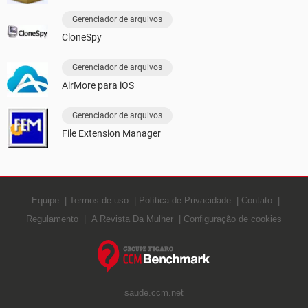
Gerenciador de arquivos
CloneSpy
Gerenciador de arquivos
AirMore para iOS
Gerenciador de arquivos
File Extension Manager
Equipe
Termos de uso
Política de Privacidade
Contato
Regulamento
A Revista Da Mulher
Configuração de cookies
saude.ccm.net