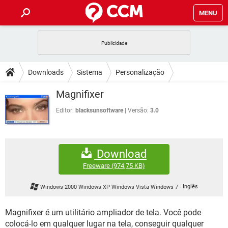
MENU
INÍCIO
JOGOS
WHATSAPP
DICAS
Downloads
Sistema
Personalização
CELULAR
FACEBOOK
JOGOS
WHATSAPP
DOWNLOADS
Magnifixer
OUTLOOK
EXCEL
CELULAR
FACEBOOK
INSTAGRAM
JOGOS
GMAIL
WHATSAPP
Editor:
blacksunsoftware
Versão:
3.0
FÓRUM
OUTLOOK
EXCEL
GUIA DE COMPRAS
CELULAR
FACEBOOK
INSTAGRAM
JOGOS
GMAIL
WHATSAPP
GLOSSÁRIO
OUTLOOK
EXCEL
Download
GUIA DE COMPRAS
CELULAR
FACEBOOK
INSTAGRAM
JOGOS
GMAIL
WHATSAPP
Freeware
(974,75 KB)
OUTLOOK
EXCEL
GUIA DE COMPRAS
CELULAR
FACEBOOK
Windows 2000 Windows XP Windows Vista Windows 7
-
Inglês
INSTAGRAM
GMAIL
OUTLOOK
EXCEL
GUIA DE COMPRAS
Magnifixer é um utilitário ampliador de tela. Você pode
INSTAGRAM
GMAIL
colocá-lo em qualquer lugar na tela, conseguir qualquer