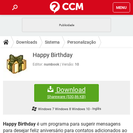
MENU
INÍCIO
JOGOS
WHATSAPP
DICAS
Downloads
Sistema
Personalização
CELULAR
FACEBOOK
JOGOS
WHATSAPP
DOWNLOADS
Happy Birthday
OUTLOOK
EXCEL
CELULAR
FACEBOOK
INSTAGRAM
JOGOS
GMAIL
WHATSAPP
Editor:
numbook
Versão:
10
FÓRUM
OUTLOOK
EXCEL
GUIA DE COMPRAS
CELULAR
FACEBOOK
INSTAGRAM
JOGOS
GMAIL
WHATSAPP
GLOSSÁRIO
OUTLOOK
EXCEL
Download
GUIA DE COMPRAS
CELULAR
FACEBOOK
INSTAGRAM
JOGOS
GMAIL
WHATSAPP
Shareware
(530,86 KB)
OUTLOOK
EXCEL
GUIA DE COMPRAS
CELULAR
FACEBOOK
Windows 7 Windows 8 Windows 10
-
Inglês
INSTAGRAM
GMAIL
OUTLOOK
EXCEL
GUIA DE COMPRAS
Happy Birthday
é um programa para sugerir mensagens
INSTAGRAM
GMAIL
para desejar feliz aniversário para contatos adicionados ao