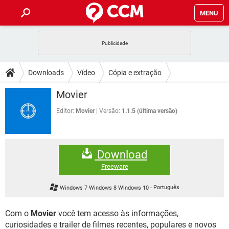
MENU
INÍCIO
JOGOS
WHATSAPP
DICAS
Downloads
Vídeo
Cópia e extração
CELULAR
FACEBOOK
JOGOS
WHATSAPP
DOWNLOADS
Movier
OUTLOOK
EXCEL
CELULAR
FACEBOOK
INSTAGRAM
JOGOS
GMAIL
WHATSAPP
Editor:
Movier
Versão:
1.1.5 (última versão)
FÓRUM
OUTLOOK
EXCEL
GUIA DE COMPRAS
CELULAR
FACEBOOK
INSTAGRAM
JOGOS
GMAIL
WHATSAPP
GLOSSÁRIO
OUTLOOK
EXCEL
Download
GUIA DE COMPRAS
CELULAR
FACEBOOK
INSTAGRAM
JOGOS
GMAIL
WHATSAPP
Freeware
OUTLOOK
EXCEL
GUIA DE COMPRAS
CELULAR
FACEBOOK
Windows 7 Windows 8 Windows 10
-
Português
INSTAGRAM
GMAIL
OUTLOOK
EXCEL
GUIA DE COMPRAS
Com o
Movier
você tem acesso às informações,
INSTAGRAM
GMAIL
curiosidades e trailer de filmes recentes, populares e novos