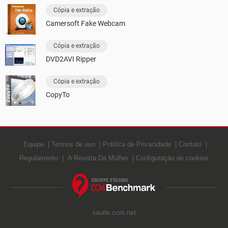
Cópia e extração
Camersoft Fake Webcam
Cópia e extração
DVD2AVI Ripper
Cópia e extração
CopyTo
Equipe
Termos de uso
Política de Privacidade
Contato
Regulamento
A Revista Da Mulher
Configuração de cookies
saude.ccm.net