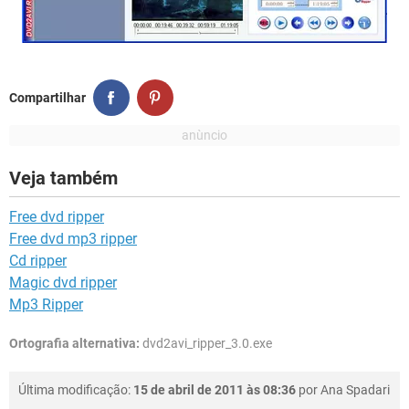
Compartilhar
Veja também
Free dvd ripper
Free dvd mp3 ripper
Cd ripper
Magic dvd ripper
Mp3 Ripper
Ortografia alternativa:
dvd2avi_ripper_3.0.exe
Última modificação:
15 de abril de 2011 às 08:36
por
Ana Spadari