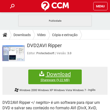
MENU
INÍCIO
JOGOS
WHATSAPP
DICAS
Downloads
Vídeo
Cópia e extração
CELULAR
FACEBOOK
JOGOS
WHATSAPP
DOWNLOADS
DVD2AVI Ripper
OUTLOOK
EXCEL
CELULAR
FACEBOOK
INSTAGRAM
JOGOS
GMAIL
WHATSAPP
Editor:
Protectedsoft
Versão:
3.0
FÓRUM
OUTLOOK
EXCEL
GUIA DE COMPRAS
CELULAR
FACEBOOK
INSTAGRAM
JOGOS
GMAIL
WHATSAPP
GLOSSÁRIO
OUTLOOK
EXCEL
Download
GUIA DE COMPRAS
CELULAR
FACEBOOK
INSTAGRAM
JOGOS
GMAIL
WHATSAPP
Shareware
(9,22 MB)
OUTLOOK
EXCEL
GUIA DE COMPRAS
CELULAR
FACEBOOK
Windows 2000 Windows XP Windows Vista Windows 7
-
Inglês
INSTAGRAM
GMAIL
OUTLOOK
EXCEL
GUIA DE COMPRAS
DVD2AVI Ripper </ negrito> é um software para ripar um
INSTAGRAM
GMAIL
DVD e salvar seu conteúdo no formato AVI (DivX, XviD,