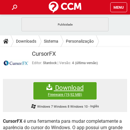
MENU
INÍCIO
JOGOS
WHATSAPP
DICAS
Downloads
Sistema
Personalização
CELULAR
FACEBOOK
JOGOS
WHATSAPP
DOWNLOADS
CursorFX
OUTLOOK
EXCEL
CELULAR
FACEBOOK
INSTAGRAM
JOGOS
GMAIL
WHATSAPP
Editor:
Stardock
Versão:
4 (última versão)
FÓRUM
OUTLOOK
EXCEL
GUIA DE COMPRAS
CELULAR
FACEBOOK
INSTAGRAM
JOGOS
GMAIL
WHATSAPP
GLOSSÁRIO
OUTLOOK
EXCEL
Download
GUIA DE COMPRAS
CELULAR
FACEBOOK
INSTAGRAM
JOGOS
GMAIL
WHATSAPP
Freeware
(19,92 MB)
OUTLOOK
EXCEL
GUIA DE COMPRAS
CELULAR
FACEBOOK
Windows 7 Windows 8 Windows 10
-
Inglês
INSTAGRAM
GMAIL
OUTLOOK
EXCEL
GUIA DE COMPRAS
CursorFX
é uma ferramenta para mudar completamente a
INSTAGRAM
GMAIL
aparência do cursor do Windows. O app possui um grande