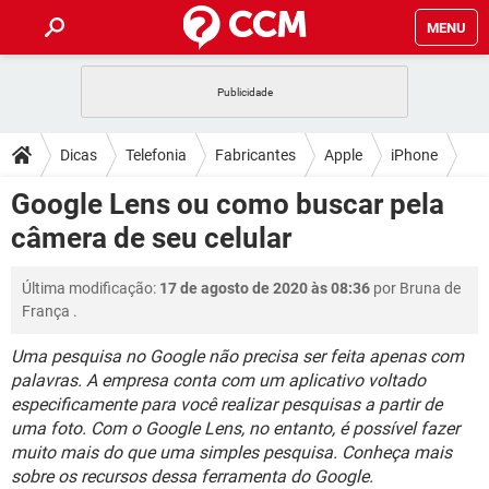
MENU
INÍCIO
JOGOS
WHATSAPP
DICAS
Dicas
Telefonia
Fabricantes
Apple
iPhone
CELULAR
FACEBOOK
JOGOS
WHATSAPP
DOWNLOADS
Google Lens ou como buscar pela
OUTLOOK
EXCEL
CELULAR
FACEBOOK
câmera de seu celular
INSTAGRAM
JOGOS
GMAIL
WHATSAPP
FÓRUM
OUTLOOK
EXCEL
GUIA DE COMPRAS
CELULAR
FACEBOOK
Última modificação:
17 de agosto de 2020 às 08:36
por
Bruna de
INSTAGRAM
JOGOS
GMAIL
WHATSAPP
GLOSSÁRIO
OUTLOOK
França
.
EXCEL
GUIA DE COMPRAS
CELULAR
FACEBOOK
INSTAGRAM
JOGOS
GMAIL
WHATSAPP
Uma pesquisa no Google não precisa ser feita apenas com
OUTLOOK
EXCEL
palavras. A empresa conta com um aplicativo voltado
GUIA DE COMPRAS
CELULAR
FACEBOOK
especificamente para você realizar pesquisas a partir de
INSTAGRAM
GMAIL
OUTLOOK
EXCEL
uma foto. Com o Google Lens, no entanto, é possível fazer
GUIA DE COMPRAS
muito mais do que uma simples pesquisa. Conheça mais
INSTAGRAM
GMAIL
sobre os recursos dessa ferramenta do Google.