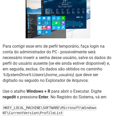
GUIA DE COMPRAS
Para corrigir esse erro de perfil temporário, faça login na
conta do administrador do PC - possivelmente será
necessário inserir a senha desse usuário, salve os dados do
perfil do usuário ausente (se ele ainda estiver disponível) e,
em seguida, exclua. Os dados são obtidos no caminho
%SystemDrive%\Users\{nome_usuário}
, que deve ser
digitado ou seguido no Explorador de Arquivos.
Use o atalho
Windows + R
para abrir o Executar. Digite
regedit
e pressione
Enter
. No Registro do Sistema, vá em
HKEY_LOCAL_MACHINE\SOFTWARE\Microsoft\Windows
NT\CurrentVersion\ProfileList