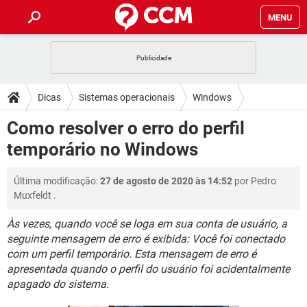
MENU
INÍCIO
JOGOS
WHATSAPP
DICAS
Dicas
Sistemas operacionais
Windows
CELULAR
FACEBOOK
JOGOS
WHATSAPP
DOWNLOADS
Como resolver o erro do perfil
Windows 7
OUTLOOK
EXCEL
CELULAR
FACEBOOK
temporário no Windows
INSTAGRAM
JOGOS
GMAIL
WHATSAPP
FÓRUM
OUTLOOK
EXCEL
GUIA DE COMPRAS
CELULAR
FACEBOOK
Última modificação:
27 de agosto de 2020 às 14:52
por
Pedro
INSTAGRAM
JOGOS
GMAIL
WHATSAPP
GLOSSÁRIO
OUTLOOK
Muxfeldt
.
EXCEL
GUIA DE COMPRAS
CELULAR
FACEBOOK
INSTAGRAM
JOGOS
GMAIL
WHATSAPP
Às vezes, quando você se loga em sua conta de usuário, a
OUTLOOK
EXCEL
seguinte mensagem de erro é exibida: Você foi conectado
GUIA DE COMPRAS
CELULAR
FACEBOOK
com um perfil temporário. Esta mensagem de erro é
INSTAGRAM
GMAIL
OUTLOOK
EXCEL
apresentada quando o perfil do usuário foi acidentalmente
GUIA DE COMPRAS
apagado do sistema.
INSTAGRAM
GMAIL