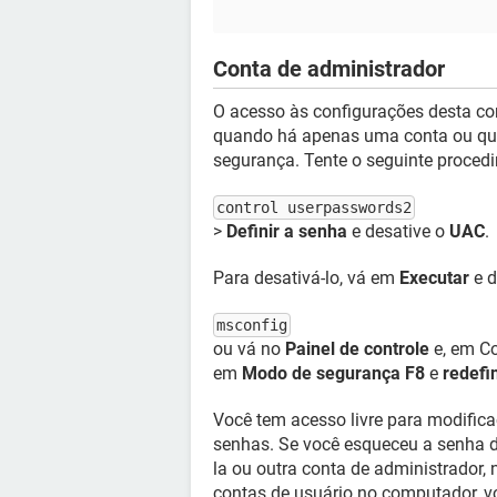
Conta de administrador
O acesso às configurações desta con
quando há apenas uma conta ou qua
segurança. Tente o seguinte proce
control userpasswords2
>
Definir a senha
e desative o
UAC
.
Para desativá-lo, vá em
Executar
e d
msconfig
ou vá no
Painel de controle
e, em Co
em
Modo de segurança F8
e
redefi
Você tem acesso livre para modifica
senhas. Se você esqueceu a senha de
la ou outra conta de administrador, 
contas de usuário no computador, v