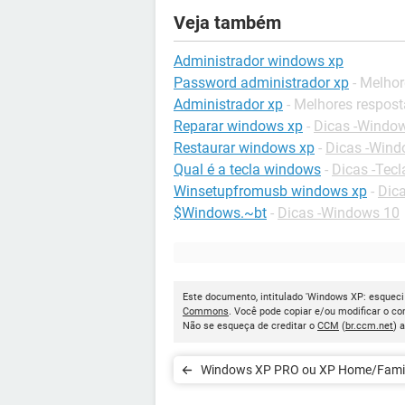
Veja também
Administrador windows xp
Password administrador xp
- Melho
Administrador xp
- Melhores respos
Reparar windows xp
-
Dicas -Windo
Restaurar windows xp
-
Dicas -Win
Qual é a tecla windows
-
Dicas -Tec
Winsetupfromusb windows xp
-
Dic
$Windows.~bt
-
Dicas -Windows 10
Este documento, intitulado 'Windows XP: esqueci
Commons
. Você pode copiar e/ou modificar o c
Não se esqueça de creditar o
CCM
(
br.ccm.net
) 
Windows XP PRO ou XP Home/Fami