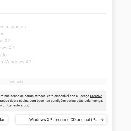
res respostas
tas
ws XP
dows XP
lado
as -Windows XP
 minha senha de administrador', está disponível sob a licença
Creative
onteúdo desta página com base nas condições estipuladas pela licença.
ao utilizar este artigo.
lar
Windows XP : recriar o CD original (PC
grande marca)