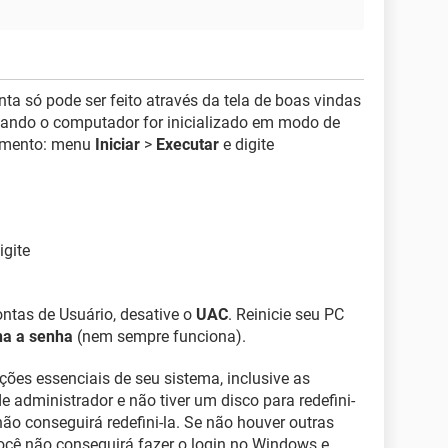
ta só pode ser feito através da tela de boas vindas
ndo o computador for inicializado em modo de
dimento: menu
Iniciar
>
Executar
e digite
igite
ntas de Usuário, desative o
UAC
. Reinicie seu PC
na a senha
(nem sempre funciona).
ções essenciais de seu sistema, inclusive as
 administrador e não tiver um disco para redefini-
não conseguirá redefini-la. Se não houver outras
ocê não conseguirá fazer o login no Windows e