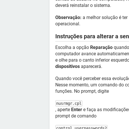
deverá reinstalar o sistema.
Observação:
a melhor solução é ter 
operacional.
Instruções para alterar a se
Escolha a opção
Reparação
quando 
computador avance automaticamente 
e olhe para o canto inferior esquer
dispositivos
aparecerá.
Quando você perceber essa evoluçã
Nesse momento, um comando do con
funções. No prompt, digite
nusrmgr.cpl
, aperte
Enter
e faça as modificações
prompt de comando
control userpasswords2