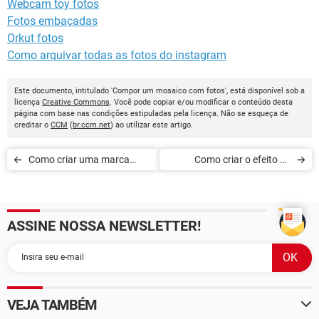
Webcam toy fotos
Fotos embaçadas
Orkut fotos
Como arquivar todas as fotos do instagram
Este documento, intitulado 'Compor um mosaico com fotos', está disponível sob a
licença
Creative Commons
. Você pode copiar e/ou modificar o conteúdo desta
página com base nas condições estipuladas pela licença. Não se esqueça de
creditar o
CCM
(
br.ccm.net
) ao utilizar este artigo.
Como criar uma marca
Como criar o efeito de
d'água transparente no
espelho com o Photoshop
GIMP
ASSINE NOSSA NEWSLETTER!
VEJA TAMBÉM