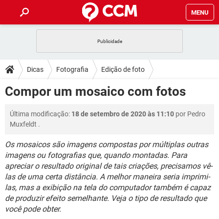
MENU
INÍCIO
JOGOS
WHATSAPP
DICAS
Dicas
Fotografia
Edição de foto
CELULAR
FACEBOOK
JOGOS
WHATSAPP
DOWNLOADS
Compor um mosaico com fotos
OUTLOOK
EXCEL
CELULAR
FACEBOOK
INSTAGRAM
JOGOS
GMAIL
WHATSAPP
FÓRUM
Última modificação:
18 de setembro de 2020 às 11:10
por
Pedro
OUTLOOK
EXCEL
GUIA DE COMPRAS
CELULAR
FACEBOOK
Muxfeldt
.
INSTAGRAM
JOGOS
GMAIL
WHATSAPP
GLOSSÁRIO
OUTLOOK
EXCEL
Os mosaicos são imagens compostas por múltiplas outras
GUIA DE COMPRAS
CELULAR
FACEBOOK
imagens ou fotografias que, quando montadas. Para
INSTAGRAM
JOGOS
GMAIL
WHATSAPP
OUTLOOK
EXCEL
apreciar o resultado original de tais criações, precisamos vê-
GUIA DE COMPRAS
CELULAR
FACEBOOK
las de uma certa distância. A melhor maneira seria imprimi-
INSTAGRAM
GMAIL
las, mas a exibição na tela do computador também é capaz
OUTLOOK
EXCEL
de produzir efeito semelhante. Veja o tipo de resultado que
GUIA DE COMPRAS
INSTAGRAM
GMAIL
você pode obter.