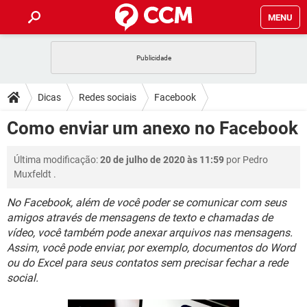
MENU
INÍCIO
JOGOS
WHATSAPP
DICAS
Dicas
Redes sociais
Facebook
CELULAR
FACEBOOK
JOGOS
WHATSAPP
DOWNLOADS
Como enviar um anexo no Facebook
OUTLOOK
EXCEL
CELULAR
FACEBOOK
INSTAGRAM
JOGOS
GMAIL
WHATSAPP
FÓRUM
Última modificação:
20 de julho de 2020 às 11:59
por
Pedro
OUTLOOK
EXCEL
GUIA DE COMPRAS
CELULAR
FACEBOOK
Muxfeldt
.
INSTAGRAM
JOGOS
GMAIL
WHATSAPP
GLOSSÁRIO
OUTLOOK
EXCEL
No Facebook, além de você poder se comunicar com seus
GUIA DE COMPRAS
CELULAR
FACEBOOK
amigos através de mensagens de texto e chamadas de
INSTAGRAM
JOGOS
GMAIL
WHATSAPP
OUTLOOK
EXCEL
vídeo, você também pode anexar arquivos nas mensagens.
GUIA DE COMPRAS
CELULAR
FACEBOOK
Assim, você pode enviar, por exemplo, documentos do Word
INSTAGRAM
GMAIL
ou do Excel para seus contatos sem precisar fechar a rede
OUTLOOK
EXCEL
social.
GUIA DE COMPRAS
INSTAGRAM
GMAIL