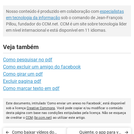
Nosso conteúdo é produzido em colaboração com
especialistas
em tecnologia da informação
sob o comando de Jean-François
Pillou, fundador do CCM.net. CCM é um site sobre tecnologia líder
em nível internacional e está disponível em 11 idiomas.
Veja também
Como pesquisar no pdf
Como excluir um amigo do facebook
Como girar um pdf
Excluir pagina pdf
Como marcar texto em pdf
Este documento, intitulado 'Como enviar um anexo no Facebook', está disponível
sob a licença
Creative Commons
. Você pode copiar e/ou modificar o conteúdo
desta página com base nas condições estipuladas pela licença. Não se esqueça
de creditar o
CCM
(
br.ccm.net
) ao utilizar este artigo.
Como baixar vídeos do
Quiente, o app para ver