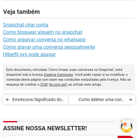
Veja também
Snapchat criar conta
Como bloquear alguem no snapchat
Como arquivar conversa no whatsapp
Como gravar uma conversa pessoalmente
Hiberfil.sys pode apagar
Este documento, intitulado 'Como limpar suas conversas no Snapchat', está
disponível sob a licença
Creative Commons
. Você pode copiar e/ou modificar o
conteúdo desta página com base nas condições estipuladas pela licença. Não se
esqueça de creditar o
CCM
(
br.ccm.net
) ao utilizar este artigo.
Emoticons/Significado dos
Como deletar uma conta
smileys do Snapchat
Snapchat
ASSINE NOSSA NEWSLETTER!