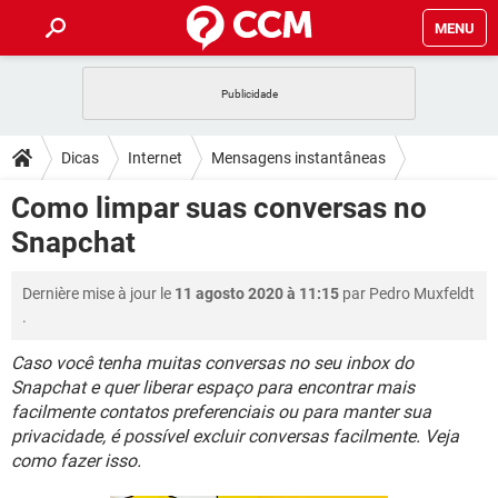
MENU
INÍCIO
JOGOS
WHATSAPP
DICAS
Dicas
Internet
Mensagens instantâneas
CELULAR
FACEBOOK
JOGOS
WHATSAPP
DOWNLOADS
Como limpar suas conversas no
Snapchat
OUTLOOK
EXCEL
CELULAR
FACEBOOK
Snapchat
INSTAGRAM
JOGOS
GMAIL
WHATSAPP
FÓRUM
OUTLOOK
EXCEL
GUIA DE COMPRAS
CELULAR
FACEBOOK
Dernière mise à jour le
11 agosto 2020 à 11:15
par
Pedro Muxfeldt
INSTAGRAM
JOGOS
GMAIL
WHATSAPP
GLOSSÁRIO
OUTLOOK
.
EXCEL
GUIA DE COMPRAS
CELULAR
FACEBOOK
INSTAGRAM
JOGOS
GMAIL
WHATSAPP
Caso você tenha muitas conversas no seu inbox do
OUTLOOK
EXCEL
Snapchat e quer liberar espaço para encontrar mais
GUIA DE COMPRAS
CELULAR
FACEBOOK
facilmente contatos preferenciais ou para manter sua
INSTAGRAM
GMAIL
OUTLOOK
EXCEL
privacidade, é possível excluir conversas facilmente. Veja
GUIA DE COMPRAS
como fazer isso.
INSTAGRAM
GMAIL