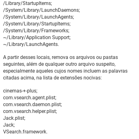
/Library/StartupItems;
/System/Library/LaunchDaemons;
/System/Library/LaunchAgents;
/System/Library/StartupItems;
/System/Library/Frameworks;
~/Library/Application Support;
~/Library/LaunchAgents.
A partir desses locais, remova os arquivos ou pastas
seguintes, além de qualquer outro arquivo suspeito,
especialmente aqueles cujos nomes incluem as palavras
citadas acima, na lista de extensões nocivas:
cinemas-+-plus;
com.vsearch.agent.plist;
com.vsearch.daemon.plist;
com.vsearch.helper.plist;
Jack.plist;
Jack;
VSearch.framework.