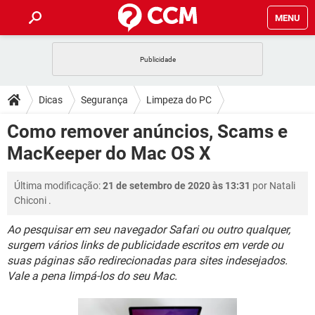
MENU
INÍCIO
JOGOS
WHATSAPP
DICAS
Dicas
Segurança
Limpeza do PC
CELULAR
FACEBOOK
JOGOS
WHATSAPP
DOWNLOADS
Como remover anúncios, Scams e
OUTLOOK
EXCEL
CELULAR
FACEBOOK
MacKeeper do Mac OS X
INSTAGRAM
JOGOS
GMAIL
WHATSAPP
FÓRUM
OUTLOOK
EXCEL
GUIA DE COMPRAS
CELULAR
FACEBOOK
Última modificação:
21 de setembro de 2020 às 13:31
por
Natali
INSTAGRAM
JOGOS
GMAIL
WHATSAPP
GLOSSÁRIO
OUTLOOK
Chiconi
.
EXCEL
GUIA DE COMPRAS
CELULAR
FACEBOOK
INSTAGRAM
JOGOS
GMAIL
WHATSAPP
Ao pesquisar em seu navegador Safari ou outro qualquer,
OUTLOOK
EXCEL
surgem vários links de publicidade escritos em verde ou
GUIA DE COMPRAS
CELULAR
FACEBOOK
suas páginas são redirecionadas para sites indesejados.
INSTAGRAM
GMAIL
OUTLOOK
EXCEL
Vale a pena limpá-los do seu Mac.
GUIA DE COMPRAS
INSTAGRAM
GMAIL