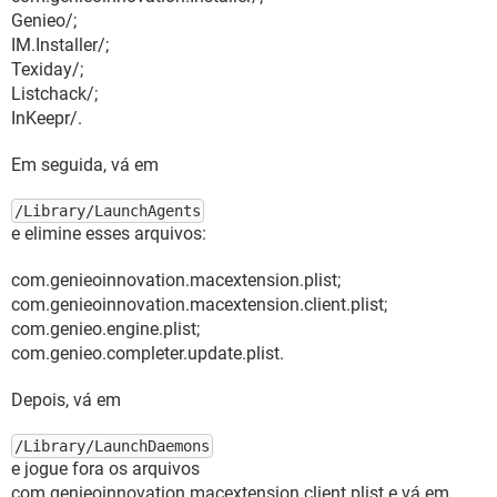
Genieo/;
IM.Installer/;
Texiday/;
Listchack/;
InKeepr/.
Em seguida, vá em
/Library/LaunchAgents
e elimine esses arquivos:
com.genieoinnovation.macextension.plist;
com.genieoinnovation.macextension.client.plist;
com.genieo.engine.plist;
com.genieo.completer.update.plist.
Depois, vá em
/Library/LaunchDaemons
e jogue fora os arquivos
com.genieoinnovation.macextension.client.plist e vá em