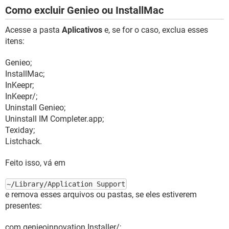
Como excluir Genieo ou InstallMac
Acesse a pasta
Aplicativos
e, se for o caso, exclua esses
itens:
Genieo;
InstallMac;
InKeepr;
InKeepr/;
Uninstall Genieo;
Uninstall IM Completer.app;
Texiday;
Listchack.
Feito isso, vá em
~/Library/Application Support
e remova esses arquivos ou pastas, se eles estiverem
presentes:
com.genieoinnovation.Installer/;