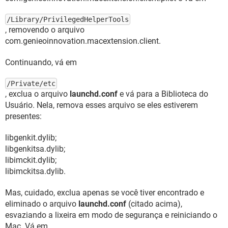
/Library/PrivilegedHelperTools
, removendo o arquivo
com.genieoinnovation.macextension.client.
Continuando, vá em
/Private/etc
, exclua o arquivo
launchd.conf
e vá para a Biblioteca do
Usuário. Nela, remova esses arquivo se eles estiverem
presentes:
libgenkit.dylib;
libgenkitsa.dylib;
libimckit.dylib;
libimckitsa.dylib.
Mas, cuidado, exclua apenas se você tiver encontrado e
eliminado o arquivo
launchd.conf
(citado acima),
esvaziando a lixeira em modo de segurança e reiniciando o
Mac. Vá em