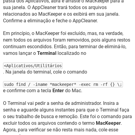
pasta dos Aplicativos, abra e arraste o MacKeeper para a
sua janela. O AppCleaner trará todos os arquivos
relacionados ao MacKeeper e os exibirá em sua janela.
Confirme a eliminação e feche o AppCleaner.
Em princípio, o MacKeeper foi excluído, mas, na verdade,
nem todos os arquivos foram removidos, pois alguns restos
continuam escondidos. Então, para terminar de eliminá-lo,
vamos lançar o
Terminal
localizado no
<Aplicativos/Utilitários
. Na janela do terminal, cole o comando
sudo find / -iname *mackeeper* -exec rm -rf {} \;
e confirme com a tecla
Enter
do Mac.
O Terminal vai pedir a senha de administrador. Insira a
senha e aguarde alguns instantes para que o Terminal faça
o seu trabalho de busca e remoção. Este foi o comando para
excluir todos os arquivos contendo o termo
MacKeeper
.
Agora, para verificar se não resta mais nada, cole esse