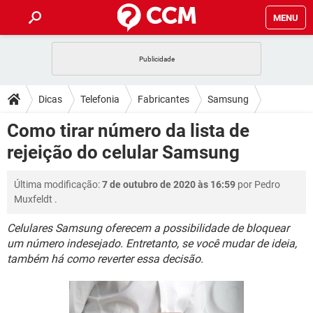
MENU
INÍCIO
JOGOS
WHATSAPP
DICAS
Dicas
Telefonia
Fabricantes
Samsung
CELULAR
FACEBOOK
JOGOS
WHATSAPP
DOWNLOADS
Como tirar número da lista de
OUTLOOK
EXCEL
CELULAR
FACEBOOK
rejeição do celular Samsung
INSTAGRAM
JOGOS
GMAIL
WHATSAPP
FÓRUM
OUTLOOK
EXCEL
GUIA DE COMPRAS
CELULAR
FACEBOOK
Última modificação:
7 de outubro de 2020 às 16:59
por
Pedro
INSTAGRAM
JOGOS
GMAIL
WHATSAPP
GLOSSÁRIO
OUTLOOK
Muxfeldt
.
EXCEL
GUIA DE COMPRAS
CELULAR
FACEBOOK
INSTAGRAM
JOGOS
GMAIL
WHATSAPP
Celulares Samsung oferecem a possibilidade de bloquear
OUTLOOK
EXCEL
um número indesejado. Entretanto, se você mudar de ideia,
GUIA DE COMPRAS
CELULAR
FACEBOOK
também há como reverter essa decisão.
INSTAGRAM
GMAIL
OUTLOOK
EXCEL
GUIA DE COMPRAS
INSTAGRAM
GMAIL