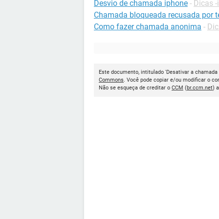
Desvio de chamada iphone
-
Dicas 
Chamada bloqueada recusada por t
Como fazer chamada anonima
-
Dic
Este documento, intitulado 'Desativar a chamada 
Commons
. Você pode copiar e/ou modificar o c
Não se esqueça de creditar o
CCM
(
br.ccm.net
) 