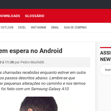
DOWNLOADS
GLOSSÁRIO
OUTLOOK
EXCEL
INSTAGRAM
GMAIL
GUIA DE COMPRAS
em espera no Android
ASS
NEW
0 à 11:38
par
Pedro Muxfeldt
.
das chamadas recebidas enquanto estiver em outra
a os passos descritos abaixo. Lembre-se que
ar pequenas alterações no caminho e nos termos
ir foi feito com um Samsung Galaxy A10.