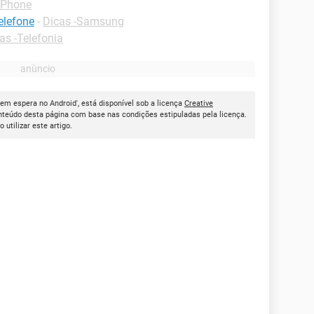
-iPhone
elefone
-
Dicas -Samsung
as -Telefonia
em espera no Android', está disponível sob a licença
Creative
onteúdo desta página com base nas condições estipuladas pela licença.
ao utilizar este artigo.