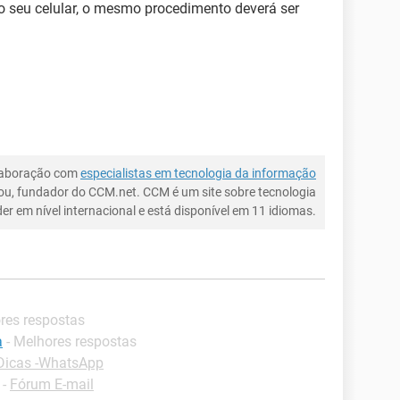
o seu celular, o mesmo procedimento deverá ser
laboração com
especialistas em tecnologia da informação
ou, fundador do CCM.net. CCM é um site sobre tecnologia
íder em nível internacional e está disponível em 11 idiomas.
ores respostas
a
- Melhores respostas
Dicas -WhatsApp
-
Fórum E-mail