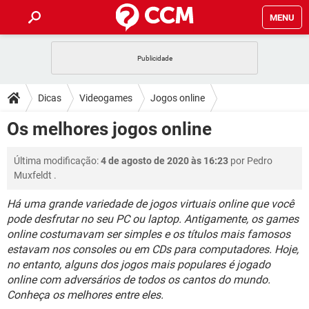
MENU
INÍCIO
JOGOS
WHATSAPP
DICAS
Dicas
Videogames
Jogos online
CELULAR
FACEBOOK
JOGOS
WHATSAPP
DOWNLOADS
Os melhores jogos online
OUTLOOK
EXCEL
CELULAR
FACEBOOK
INSTAGRAM
JOGOS
GMAIL
WHATSAPP
FÓRUM
Última modificação:
4 de agosto de 2020 às 16:23
por
Pedro
OUTLOOK
EXCEL
GUIA DE COMPRAS
CELULAR
FACEBOOK
Muxfeldt
.
INSTAGRAM
JOGOS
GMAIL
WHATSAPP
GLOSSÁRIO
OUTLOOK
EXCEL
Há uma grande variedade de jogos virtuais online que você
GUIA DE COMPRAS
CELULAR
FACEBOOK
pode desfrutar no seu PC ou laptop. Antigamente, os games
INSTAGRAM
JOGOS
GMAIL
WHATSAPP
OUTLOOK
EXCEL
online costumavam ser simples e os títulos mais famosos
GUIA DE COMPRAS
CELULAR
FACEBOOK
estavam nos consoles ou em CDs para computadores. Hoje,
INSTAGRAM
GMAIL
no entanto, alguns dos jogos mais populares é jogado
OUTLOOK
EXCEL
online com adversários de todos os cantos do mundo.
GUIA DE COMPRAS
INSTAGRAM
GMAIL
Conheça os melhores entre eles.