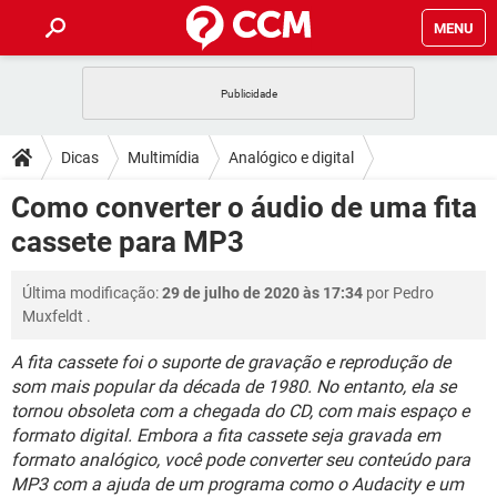
MENU
INÍCIO
JOGOS
WHATSAPP
DICAS
Dicas
Multimídia
Analógico e digital
CELULAR
FACEBOOK
JOGOS
WHATSAPP
DOWNLOADS
Como converter o áudio de uma fita
OUTLOOK
EXCEL
CELULAR
FACEBOOK
cassete para MP3
INSTAGRAM
JOGOS
GMAIL
WHATSAPP
FÓRUM
OUTLOOK
EXCEL
GUIA DE COMPRAS
CELULAR
FACEBOOK
Última modificação:
29 de julho de 2020 às 17:34
por
Pedro
INSTAGRAM
JOGOS
GMAIL
WHATSAPP
GLOSSÁRIO
OUTLOOK
Muxfeldt
.
EXCEL
GUIA DE COMPRAS
CELULAR
FACEBOOK
INSTAGRAM
JOGOS
GMAIL
WHATSAPP
A fita cassete foi o suporte de gravação e reprodução de
OUTLOOK
EXCEL
som mais popular da década de 1980. No entanto, ela se
GUIA DE COMPRAS
CELULAR
FACEBOOK
tornou obsoleta com a chegada do CD, com mais espaço e
INSTAGRAM
GMAIL
OUTLOOK
EXCEL
formato digital. Embora a fita cassete seja gravada em
GUIA DE COMPRAS
formato analógico, você pode converter seu conteúdo para
INSTAGRAM
GMAIL
MP3 com a ajuda de um programa como o Audacity e um