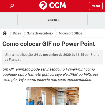
MENU
INÍCIO
JOGOS
WHATSAPP
DICAS
Dicas
Suíte de escritório
Microsoft Office
CELULAR
FACEBOOK
JOGOS
WHATSAPP
DOWNLOADS
Como colocar GIF no Power Point
PowerPoint
OUTLOOK
EXCEL
CELULAR
FACEBOOK
INSTAGRAM
JOGOS
GMAIL
WHATSAPP
FÓRUM
Última modificação:
24 de novembro de 2020 às 11:55
por
Bruna
OUTLOOK
EXCEL
GUIA DE COMPRAS
CELULAR
FACEBOOK
de França
.
INSTAGRAM
JOGOS
GMAIL
WHATSAPP
GLOSSÁRIO
OUTLOOK
EXCEL
Um GIF animado pode ser inserido no PowerPoint como
GUIA DE COMPRAS
CELULAR
FACEBOOK
qualquer outro formato gráfico, seja ele JPEG ou PNG, por
INSTAGRAM
JOGOS
GMAIL
WHATSAPP
OUTLOOK
EXCEL
exemplo. Veja como inseri-lo nas suas apresentações.
GUIA DE COMPRAS
CELULAR
FACEBOOK
INSTAGRAM
GMAIL
OUTLOOK
EXCEL
GUIA DE COMPRAS
INSTAGRAM
GMAIL