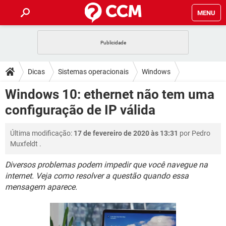
MENU
INÍCIO
JOGOS
WHATSAPP
DICAS
Dicas
Sistemas operacionais
Windows
CELULAR
FACEBOOK
JOGOS
WHATSAPP
DOWNLOADS
Windows 10: ethernet não tem uma
Windows 10
OUTLOOK
EXCEL
CELULAR
FACEBOOK
configuração de IP válida
INSTAGRAM
JOGOS
GMAIL
WHATSAPP
FÓRUM
OUTLOOK
EXCEL
GUIA DE COMPRAS
CELULAR
FACEBOOK
Última modificação:
17 de fevereiro de 2020 às 13:31
por
Pedro
INSTAGRAM
JOGOS
GMAIL
WHATSAPP
GLOSSÁRIO
OUTLOOK
Muxfeldt
.
EXCEL
GUIA DE COMPRAS
CELULAR
FACEBOOK
INSTAGRAM
JOGOS
GMAIL
WHATSAPP
Diversos problemas podem impedir que você navegue na
OUTLOOK
EXCEL
internet. Veja como resolver a questão quando essa
GUIA DE COMPRAS
CELULAR
FACEBOOK
mensagem aparece.
INSTAGRAM
GMAIL
OUTLOOK
EXCEL
GUIA DE COMPRAS
INSTAGRAM
GMAIL