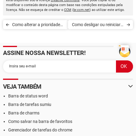
está disponível sob a licença
Creative Commons
. Você pode copiar e/ou
modificar o conteúdo desta página com base nas condições estipuladas pela
licença. Não se esqueça de creditar o
CCM
(
br.ccm.net
) ao utilizar este artigo.
Como alterar a prioridade
Como desligar ou reiniciar o
de um aplicativo
Windows rapidamente
ASSINE NOSSA NEWSLETTER!
VEJA TAMBÉM
Barra de status word
Barra de tarefas sumiu
Barra de charms
Como salvar na barra de favoritos
Gerenciador de tarefas do chrome