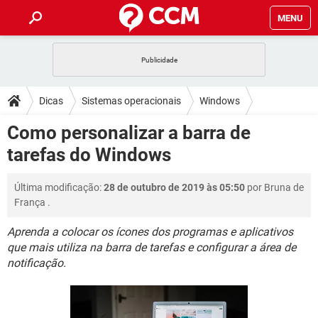
MENU
INÍCIO
JOGOS
WHATSAPP
DICAS
Dicas
Sistemas operacionais
Windows
CELULAR
FACEBOOK
JOGOS
WHATSAPP
DOWNLOADS
Como personalizar a barra de
OUTLOOK
EXCEL
CELULAR
FACEBOOK
tarefas do Windows
INSTAGRAM
JOGOS
GMAIL
WHATSAPP
FÓRUM
OUTLOOK
EXCEL
GUIA DE COMPRAS
CELULAR
FACEBOOK
Última modificação:
28 de outubro de 2019 às 05:50
por
Bruna de
INSTAGRAM
JOGOS
GMAIL
WHATSAPP
GLOSSÁRIO
OUTLOOK
França
.
EXCEL
GUIA DE COMPRAS
CELULAR
FACEBOOK
INSTAGRAM
JOGOS
GMAIL
WHATSAPP
Aprenda a colocar os ícones dos programas e aplicativos
OUTLOOK
EXCEL
que mais utiliza na barra de tarefas e configurar a área de
GUIA DE COMPRAS
CELULAR
FACEBOOK
notificação.
INSTAGRAM
GMAIL
OUTLOOK
EXCEL
GUIA DE COMPRAS
INSTAGRAM
GMAIL