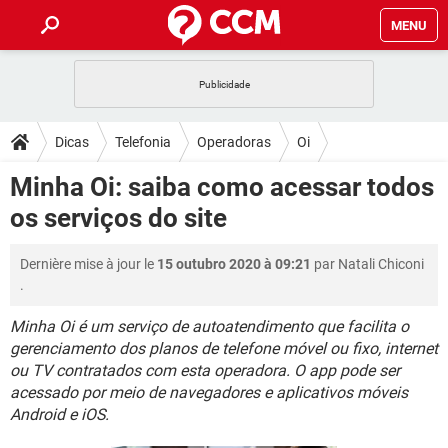
MENU
INÍCIO
JOGOS
WHATSAPP
DICAS
Dicas
Telefonia
Operadoras
Oi
CELULAR
FACEBOOK
JOGOS
WHATSAPP
DOWNLOADS
Minha Oi: saiba como acessar todos
OUTLOOK
EXCEL
CELULAR
FACEBOOK
os serviços do site
INSTAGRAM
JOGOS
GMAIL
WHATSAPP
FÓRUM
OUTLOOK
EXCEL
GUIA DE COMPRAS
CELULAR
FACEBOOK
Dernière mise à jour le
15 outubro 2020 à 09:21
par
Natali Chiconi
INSTAGRAM
JOGOS
GMAIL
WHATSAPP
GLOSSÁRIO
OUTLOOK
.
EXCEL
GUIA DE COMPRAS
CELULAR
FACEBOOK
INSTAGRAM
JOGOS
GMAIL
WHATSAPP
Minha Oi é um serviço de autoatendimento que facilita o
OUTLOOK
EXCEL
gerenciamento dos planos de telefone móvel ou fixo, internet
GUIA DE COMPRAS
CELULAR
FACEBOOK
ou TV contratados com esta operadora. O app pode ser
INSTAGRAM
GMAIL
OUTLOOK
EXCEL
acessado por meio de navegadores e aplicativos móveis
GUIA DE COMPRAS
Android e iOS.
INSTAGRAM
GMAIL