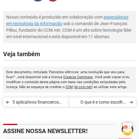
Nosso conteúdo é produzido em colaboração com
especialistas
em tecnologia da informação
sob o comando de Jean-François
Pillou, fundador do CCM.net. CCM é um site sobre tecnologia líder
em nível internacional e está disponível em 11 idiomas.
Veja também
Este documento, intitulado 'Patinetes elétricos: uma revolução que veio para
ficar? ', está disponível sob a licença
Creative Commons
. Você pode copiar e/ou
modificar o conteúdo desta página com base nas condições estipuladas pela
licença. Não se esqueça de creditar o
CCM
(
br.ccm.net
) ao utilizar este artigo.
5 aplicativos financeiros
O que é e como escolher
para controlar os gastos
uma VPN
pessoais
ASSINE NOSSA NEWSLETTER!