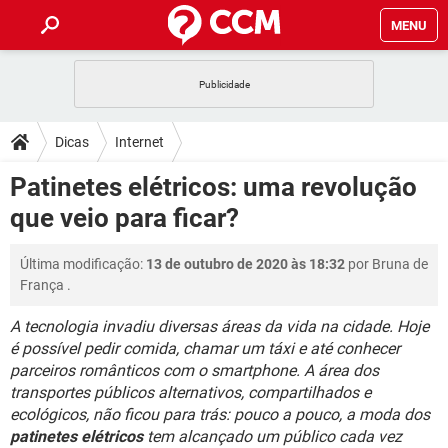
MENU
INÍCIO
JOGOS
WHATSAPP
DICAS
Dicas
Internet
CELULAR
FACEBOOK
JOGOS
WHATSAPP
DOWNLOADS
Patinetes elétricos: uma revolução
OUTLOOK
EXCEL
CELULAR
FACEBOOK
que veio para ficar?
INSTAGRAM
JOGOS
GMAIL
WHATSAPP
FÓRUM
OUTLOOK
EXCEL
GUIA DE COMPRAS
CELULAR
FACEBOOK
Última modificação:
13 de outubro de 2020 às 18:32
por
Bruna de
INSTAGRAM
JOGOS
GMAIL
WHATSAPP
GLOSSÁRIO
OUTLOOK
França
.
EXCEL
GUIA DE COMPRAS
CELULAR
FACEBOOK
INSTAGRAM
JOGOS
GMAIL
WHATSAPP
A tecnologia invadiu diversas áreas da vida na cidade. Hoje
OUTLOOK
EXCEL
é possível pedir comida, chamar um táxi e até conhecer
GUIA DE COMPRAS
CELULAR
FACEBOOK
parceiros românticos com o smartphone. A área dos
INSTAGRAM
GMAIL
OUTLOOK
EXCEL
transportes públicos alternativos, compartilhados e
GUIA DE COMPRAS
ecológicos, não ficou para trás: pouco a pouco, a moda dos
INSTAGRAM
GMAIL
patinetes elétricos
tem alcançado um público cada vez