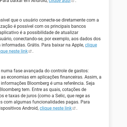
 Para baixar em Android,
clique aqui
.
ossível que o usuário conecte-se diretamente com a
nização é possível com os principais bancos
plicativo é a possibilidade de atualizar
uário, conectando-se, por exemplo, aos dados dos
s informadas. Grátis. Para baixar na Apple,
clique
ique neste link
.
 numa fase avançada do controle de gastos:
r as economias em aplicações financeiras. Assim, a
e informações Bloomberg é uma referência. Seja
Bloomberg tem. Entre as quais, cotações de
s e taxas de juros (como a Selic, que rege as
 mas com algumas funcionalidades pagas. Para
ispositivos Android,
clique neste link
.