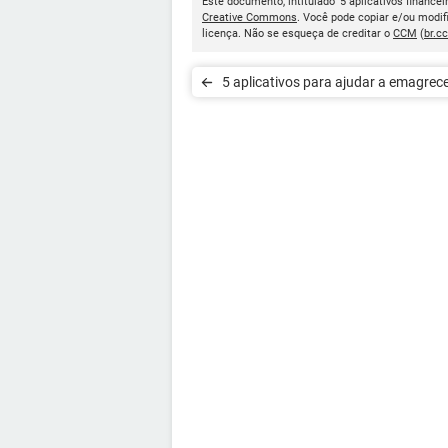
Este documento, intitulado '5 aplicativos financei
Creative Commons
. Você pode copiar e/ou modif
licença. Não se esqueça de creditar o
CCM
(
br.c
5 aplicativos para ajudar a emagrec