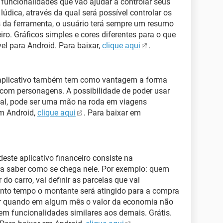
as funcionalidades que vão ajudar a controlar seus
lúdica, através da qual será possível controlar os
s da ferramenta, o usuário terá sempre um resumo
ro. Gráficos simples e cores diferentes para o que
vel para Android. Para baixar,
clique aqui
.
e aplicativo também tem como vantagem a forma
 com personagens. A possibilidade de poder usar
eal, pode ser uma mão na roda em viagens
em Android,
clique aqui
. Para baixar em
este aplicativo financeiro consiste na
ara saber como se chega nele. Por exemplo: quem
do carro, vai definir as parcelas que vai
nto tempo o montante será atingido para a compra
tar quando em algum mês o valor da economia não
 tem funcionalidades similares aos demais. Grátis.