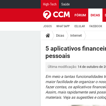
High-Tech
Saúde
FÓRUM
DICAS
JOGOS
WHATSAPP
CELULAR
FACEBOOK
Dicas
Internet
5 aplicativos financei
pessoais
Última modificação:
14 de outubro de 2
Em meio a tantas funcionalidades t
maior facilidade de organizar o no
fazer contas, os aplicativos financei
Assim, mais rapidamente será possív
materiais. Veja as sugestões e coloq