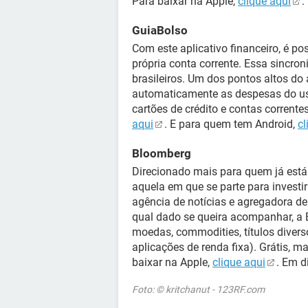
Para baixar na Apple,
clique aqui
.
GuiaBolso
Com este aplicativo financeiro, é p
própria conta corrente. Essa sincro
brasileiros. Um dos pontos altos do a
automaticamente as despesas do us
cartões de crédito e contas corrente
aqui
. E para quem tem Android,
cl
Bloomberg
Direcionado mais para quem já está
aquela em que se parte para investi
agência de notícias e agregadora d
qual dado se queira acompanhar, a 
moedas, commodities, títulos diverso
aplicações de renda fixa). Grátis,
baixar na Apple,
clique aqui
. Em d
Foto: © kritchanut - 123RF.com