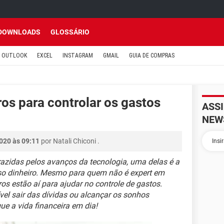
DOWNLOADS
GLOSSÁRIO
OUTLOOK
EXCEL
INSTAGRAM
GMAIL
GUIA DE COMPRAS
ros para controlar os gastos
ASS
NEW
020 às 09:11
por
Natali Chiconi
.
razidas pelos avanços da tecnologia, uma delas é a
sso dinheiro. Mesmo para quem não é expert em
ros estão aí para ajudar no controle de gastos.
el sair das dívidas ou alcançar os sonhos
ue a vida financeira em dia!