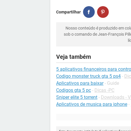
Compartilhar
Nosso conteúdo é produzido em co
sob o comando de Jean-François Pill
l
Veja também
5 aplicativos financeiros para contr
Codigo monster truck gta 5 ps4
-
Dic
Aplicativos para baixar
- Guide
Codigos gta 5 pc
-
Dicas -PC
Sniper elite 5 torrent
-
Downloads - 
Aplicativos de musica para iphone
-