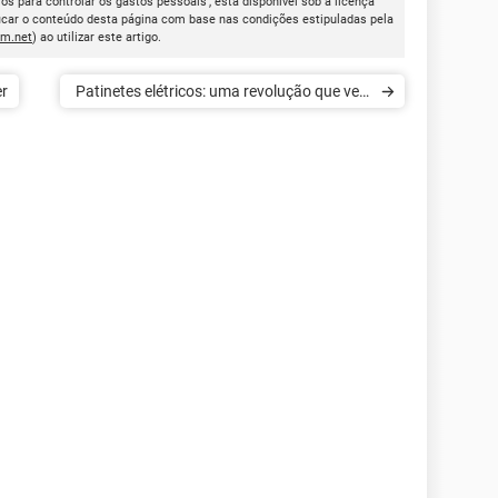
ros para controlar os gastos pessoais', está disponível sob a licença
icar o conteúdo desta página com base nas condições estipuladas pela
cm.net
) ao utilizar este artigo.
er
Patinetes elétricos: uma revolução que veio
para ficar?