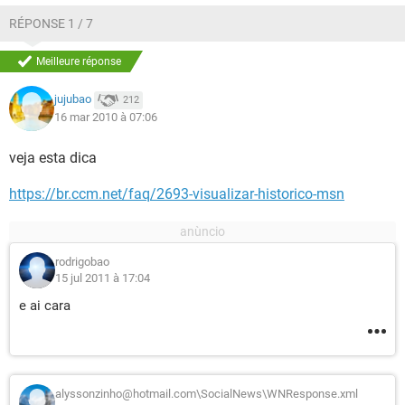
RÉPONSE 1 / 7
Meilleure réponse
jujubao
212
16 mar 2010 à 07:06
veja esta dica
https://br.ccm.net/faq/2693-visualizar-historico-msn
rodrigobao
15 jul 2011 à 17:04
e ai cara
alyssonzinho@hotmail.com\SocialNews\WNResponse.xml