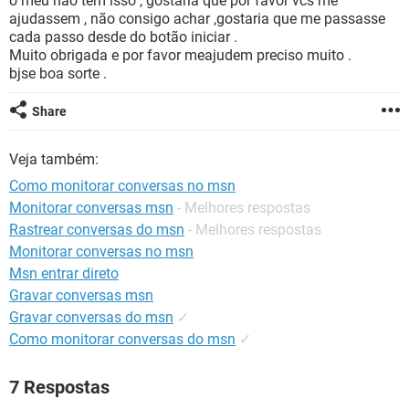
o meu não tem isso , gostaria que por favor vcs me
GUIA DE COMPRAS
ajudassem , não consigo achar ,gostaria que me passasse
cada passo desde do botão iniciar .
Muito obrigada e por favor meajudem preciso muito .
bjse boa sorte .
Share
Veja também:
Como monitorar conversas no msn
Monitorar conversas msn
- Melhores respostas
Rastrear conversas do msn
- Melhores respostas
Monitorar conversas no msn
Msn entrar direto
Gravar conversas msn
Gravar conversas do msn
✓
Como monitorar conversas do msn
✓
7 Respostas