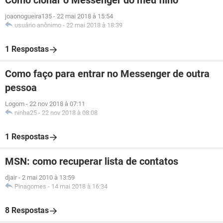
Como clonar o Messenger do meu filho
joaonogueira135
-
22 mai 2018 à 15:54
usuário anônimo
-
22 mai 2018 à 18:39
1 Respostas
Como faço para entrar no Messenger de outra
pessoa
Logom
-
22 nov 2018 à 07:11
ninha25
-
22 nov 2018 à 08:08
1 Respostas
MSN: como recuperar lista de contatos
djair
-
2 mai 2010 à 13:59
Pinagomes
-
14 mai 2018 à 16:34
8 Respostas