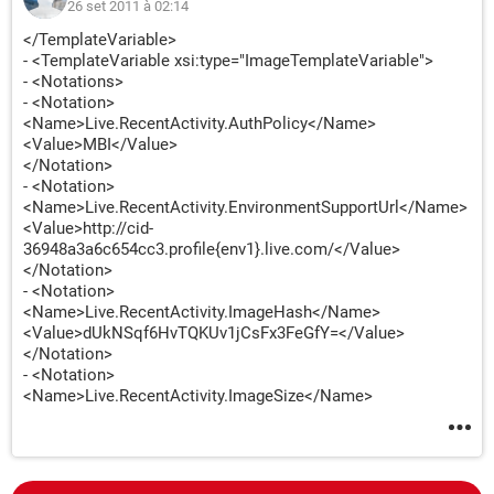
26 set 2011 à 02:14
</TemplateVariable>
- <TemplateVariable xsi:type="ImageTemplateVariable">
- <Notations>
- <Notation>
<Name>Live.RecentActivity.AuthPolicy</Name>
<Value>MBI</Value>
</Notation>
- <Notation>
<Name>Live.RecentActivity.EnvironmentSupportUrl</Name>
<Value>http://cid-
36948a3a6c654cc3.profile{env1}.live.com/</Value>
</Notation>
- <Notation>
<Name>Live.RecentActivity.ImageHash</Name>
<Value>dUkNSqf6HvTQKUv1jCsFx3FeGfY=</Value>
</Notation>
- <Notation>
<Name>Live.RecentActivity.ImageSize</Name>