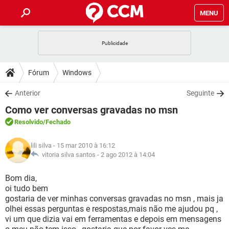
MENU
INÍCIO
JOGOS
WHATSAPP
DICAS
Fórum
Windows
CELULAR
FACEBOOK
JOGOS
WHATSAPP
DOWNLOADS
Anterior
Seguinte
OUTLOOK
EXCEL
CELULAR
FACEBOOK
Como ver conversas gravadas no msn
INSTAGRAM
JOGOS
GMAIL
WHATSAPP
FÓRUM
OUTLOOK
EXCEL
Resolvido
/Fechado
GUIA DE COMPRAS
CELULAR
FACEBOOK
INSTAGRAM
JOGOS
GMAIL
WHATSAPP
GLOSSÁRIO
OUTLOOK
lili silva
- 15 mar 2010 à 16:12
EXCEL
GUIA DE COMPRAS
CELULAR
FACEBOOK
vitoria silva santos -
2 ago 2012 à 14:04
INSTAGRAM
JOGOS
GMAIL
WHATSAPP
OUTLOOK
EXCEL
Bom dia,
GUIA DE COMPRAS
CELULAR
FACEBOOK
oi tudo bem
INSTAGRAM
GMAIL
gostaria de ver minhas conversas gravadas no msn , mais ja
OUTLOOK
EXCEL
GUIA DE COMPRAS
olhei essas perguntas e respostas,mais não me ajudou pq ,
INSTAGRAM
GMAIL
vi um que dizia vai em ferramentas e depois em mensagens