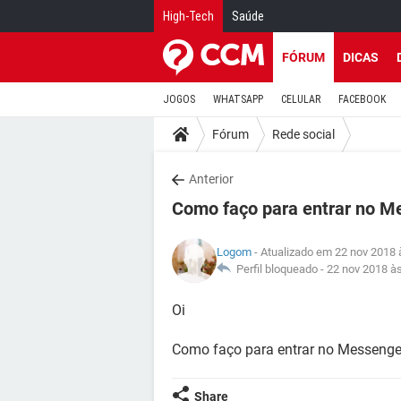
High-Tech
Saúde
FÓRUM
DICAS
JOGOS
WHATSAPP
CELULAR
FACEBOOK
Fórum
Rede social
Anterior
Como faço para entrar no M
Logom
- Atualizado em 22 nov 2018 
Perfil bloqueado -
22 nov 2018 à
Oi
Como faço para entrar no Messenger
Share