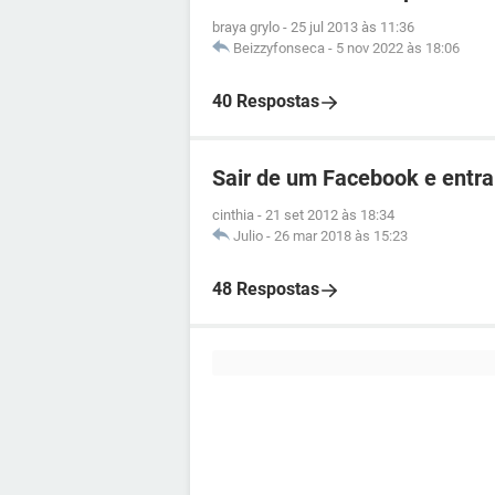
braya grylo
-
25 jul 2013 às 11:36
Beizzyfonseca
-
5 nov 2022 às 18:06
40 Respostas
Sair de um Facebook e entra
cinthia
-
21 set 2012 às 18:34
Julio
-
26 mar 2018 às 15:23
48 Respostas