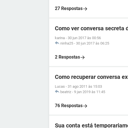
27 Respostas
Como ver conversa secreta d
karina
-
30 jun 2017 às 00:56
ninha25
-
30 jun 2017 às 06:25
2 Respostas
Como recuperar conversa ex
Lucas
-
31 ago 2011 às 15:03
beatriz
-
9 jan 2019 às 11:45
76 Respostas
Sua conta está temporariam