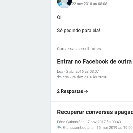
22 nov 2018 às 08:08
Oi
Só pedindo para ela!
Conversas semelhantes
Entrar no Facebook de outra
Lua
-
2 abr 2016 às 03:07
cris
-
26 dez 2016 às 20:30
2 Respostas
Recuperar conversas apaga
Edna Guimarães
-
7 nov 2017 às 00:43
ElianacomLuciana
-
15 mar 2019 às 19:50