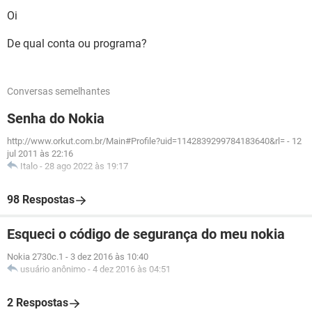
Oi
De qual conta ou programa?
Conversas semelhantes
Senha do Nokia
http://www.orkut.com.br/Main#Profile?uid=1142839299784183640&rl=
-
12
jul 2011 às 22:16
Italo
-
28 ago 2022 às 19:17
98 Respostas
Esqueci o código de segurança do meu nokia
Nokia 2730c.1
-
3 dez 2016 às 10:40
usuário anônimo
-
4 dez 2016 às 04:51
2 Respostas