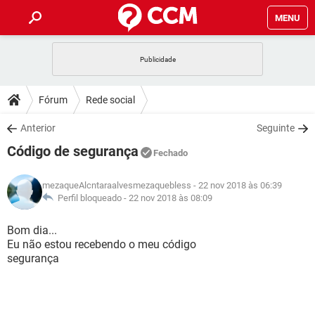
MENU
INÍCIO
JOGOS
WHATSAPP
DICAS
Fórum
Rede social
CELULAR
FACEBOOK
JOGOS
WHATSAPP
DOWNLOADS
Anterior
Seguinte
OUTLOOK
EXCEL
CELULAR
FACEBOOK
Código de segurança
INSTAGRAM
JOGOS
GMAIL
WHATSAPP
Fechado
FÓRUM
OUTLOOK
EXCEL
GUIA DE COMPRAS
CELULAR
FACEBOOK
mezaqueAlcntaraalvesmezaquebless
- 22 nov 2018 às 06:39
INSTAGRAM
JOGOS
GMAIL
WHATSAPP
GLOSSÁRIO
Perfil bloqueado -
22 nov 2018 às 08:09
OUTLOOK
EXCEL
GUIA DE COMPRAS
CELULAR
FACEBOOK
INSTAGRAM
JOGOS
GMAIL
WHATSAPP
Bom dia...
OUTLOOK
EXCEL
Eu não estou recebendo o meu código
GUIA DE COMPRAS
CELULAR
FACEBOOK
segurança
INSTAGRAM
GMAIL
OUTLOOK
EXCEL
GUIA DE COMPRAS
INSTAGRAM
GMAIL