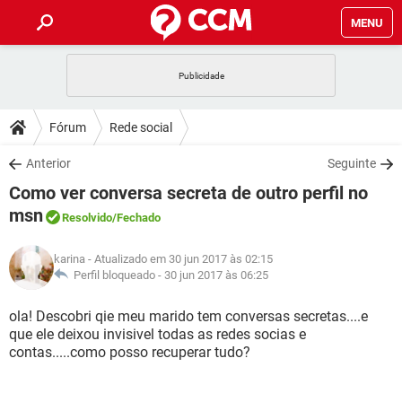
MENU
INÍCIO
JOGOS
WHATSAPP
DICAS
Fórum
Rede social
CELULAR
FACEBOOK
JOGOS
WHATSAPP
DOWNLOADS
Anterior
Seguinte
OUTLOOK
EXCEL
CELULAR
FACEBOOK
Como ver conversa secreta de outro perfil no
INSTAGRAM
JOGOS
GMAIL
WHATSAPP
FÓRUM
OUTLOOK
EXCEL
msn
Resolvido
/Fechado
GUIA DE COMPRAS
CELULAR
FACEBOOK
INSTAGRAM
JOGOS
GMAIL
WHATSAPP
GLOSSÁRIO
OUTLOOK
EXCEL
karina
- Atualizado em 30 jun 2017 às 02:15
GUIA DE COMPRAS
CELULAR
FACEBOOK
Perfil bloqueado -
30 jun 2017 às 06:25
INSTAGRAM
JOGOS
GMAIL
WHATSAPP
OUTLOOK
EXCEL
ola! Descobri qie meu marido tem conversas secretas....e
GUIA DE COMPRAS
CELULAR
FACEBOOK
INSTAGRAM
GMAIL
que ele deixou invisivel todas as redes socias e
OUTLOOK
EXCEL
contas.....como posso recuperar tudo?
GUIA DE COMPRAS
INSTAGRAM
GMAIL