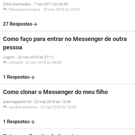
Edna Guimarães
-
7 nov 2017 às 00:43
ElianacomLuciana
-
15 mar 2019 às 19:50
27 Respostas
Como faço para entrar no Messenger de outra
pessoa
Logom
-
22 nov 2018 às 07:11
ninha25
-
22 nov 2018 às 08:08
1 Respostas
Como clonar o Messenger do meu filho
joaonogueira135
-
22 mai 2018 às 15:54
usuário anônimo
-
22 mai 2018 às 18:39
1 Respostas