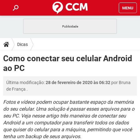
MENU
INÍCIO
JOGOS
WHATSAPP
DICAS
Dicas
CELULAR
FACEBOOK
JOGOS
WHATSAPP
DOWNLOADS
Como conectar seu celular Android
OUTLOOK
EXCEL
CELULAR
FACEBOOK
ao PC
INSTAGRAM
JOGOS
GMAIL
WHATSAPP
FÓRUM
OUTLOOK
EXCEL
GUIA DE COMPRAS
CELULAR
FACEBOOK
Última modificação:
28 de fevereiro de 2020 às 06:32
por
Bruna
INSTAGRAM
JOGOS
GMAIL
WHATSAPP
GLOSSÁRIO
OUTLOOK
de França
.
EXCEL
GUIA DE COMPRAS
CELULAR
FACEBOOK
INSTAGRAM
JOGOS
GMAIL
WHATSAPP
Fotos e vídeos podem ocupar bastante espaço da memória
OUTLOOK
EXCEL
do seu celular. Uma solução é passar esses arquivos para o
GUIA DE COMPRAS
CELULAR
FACEBOOK
seu PC. Veja nesse artigo três maneiras de conectar seu
INSTAGRAM
GMAIL
OUTLOOK
EXCEL
Android a um computador para transferir todos os dados
GUIA DE COMPRAS
que quiser do celular para a máquina, permitindo que você
INSTAGRAM
GMAIL
tenha um backup de seus arquivos
.