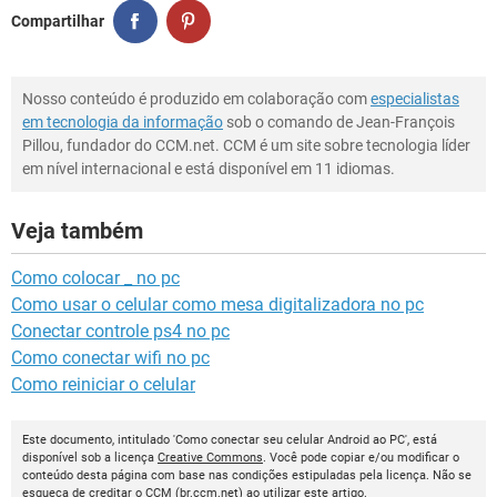
Compartilhar
Nosso conteúdo é produzido em colaboração com
especialistas
em tecnologia da informação
sob o comando de Jean-François
Pillou, fundador do CCM.net. CCM é um site sobre tecnologia líder
em nível internacional e está disponível em 11 idiomas.
Veja também
Como colocar _ no pc
Como usar o celular como mesa digitalizadora no pc
Conectar controle ps4 no pc
Como conectar wifi no pc
Como reiniciar o celular
Este documento, intitulado 'Como conectar seu celular Android ao PC', está
disponível sob a licença
Creative Commons
. Você pode copiar e/ou modificar o
conteúdo desta página com base nas condições estipuladas pela licença. Não se
esqueça de creditar o
CCM
(
br.ccm.net
) ao utilizar este artigo.