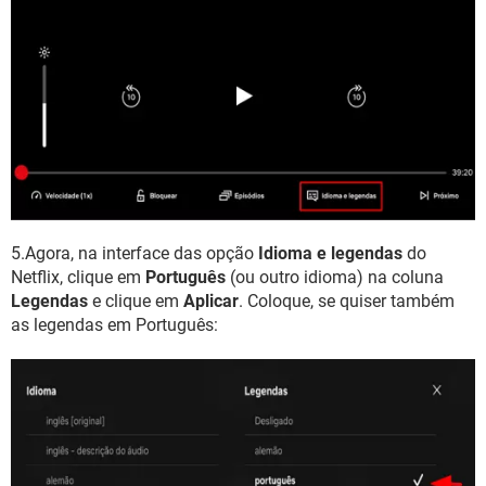
5.Agora, na interface das opção
Idioma e legendas
do
Netflix, clique em
Português
(ou outro idioma) na coluna
Legendas
e clique em
Aplicar
. Coloque, se quiser também
as legendas em Português: