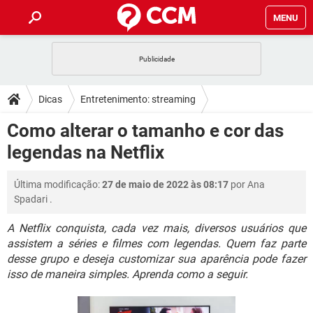
MENU
INÍCIO
JOGOS
WHATSAPP
DICAS
Dicas
Entretenimento: streaming
CELULAR
FACEBOOK
JOGOS
WHATSAPP
DOWNLOADS
Como alterar o tamanho e cor das
OUTLOOK
EXCEL
CELULAR
FACEBOOK
legendas na Netflix
INSTAGRAM
JOGOS
GMAIL
WHATSAPP
FÓRUM
OUTLOOK
EXCEL
GUIA DE COMPRAS
CELULAR
FACEBOOK
Última modificação:
27 de maio de 2022 às 08:17
por
Ana
INSTAGRAM
JOGOS
GMAIL
WHATSAPP
GLOSSÁRIO
OUTLOOK
Spadari
.
EXCEL
GUIA DE COMPRAS
CELULAR
FACEBOOK
INSTAGRAM
JOGOS
GMAIL
WHATSAPP
A Netflix conquista, cada vez mais, diversos usuários que
OUTLOOK
EXCEL
assistem a séries e filmes com legendas. Quem faz parte
GUIA DE COMPRAS
CELULAR
FACEBOOK
desse grupo e deseja customizar sua aparência pode fazer
INSTAGRAM
GMAIL
OUTLOOK
EXCEL
isso de maneira simples. Aprenda como a seguir.
GUIA DE COMPRAS
INSTAGRAM
GMAIL