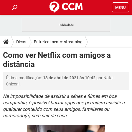
MENU
INÍCIO
JOGOS
WHATSAPP
DICAS
Dicas
Entretenimento: streaming
CELULAR
FACEBOOK
JOGOS
WHATSAPP
DOWNLOADS
Como ver Netflix com amigos a
OUTLOOK
EXCEL
CELULAR
FACEBOOK
distância
INSTAGRAM
JOGOS
GMAIL
WHATSAPP
FÓRUM
OUTLOOK
EXCEL
GUIA DE COMPRAS
CELULAR
FACEBOOK
Última modificação:
13 de abril de 2021 às 10:42
por
Natali
INSTAGRAM
JOGOS
GMAIL
WHATSAPP
GLOSSÁRIO
OUTLOOK
Chiconi
.
EXCEL
GUIA DE COMPRAS
CELULAR
FACEBOOK
INSTAGRAM
JOGOS
GMAIL
WHATSAPP
Na impossibilidade de assistir a séries e filmes em boa
OUTLOOK
EXCEL
companhia, é possível baixar apps que permitem assistir a
GUIA DE COMPRAS
CELULAR
FACEBOOK
qualquer conteúdo com seus amigos, familiares ou
INSTAGRAM
GMAIL
OUTLOOK
EXCEL
namorado(a) sem sair de casa.
GUIA DE COMPRAS
INSTAGRAM
GMAIL