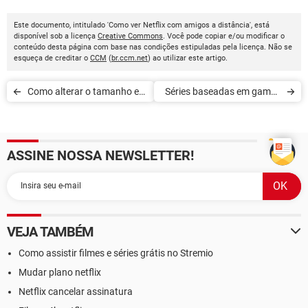
Este documento, intitulado 'Como ver Netflix com amigos a distância', está
disponível sob a licença
Creative Commons
. Você pode copiar e/ou modificar o
conteúdo desta página com base nas condições estipuladas pela licença. Não se
esqueça de creditar o
CCM
(
br.ccm.net
) ao utilizar este artigo.
Como alterar o tamanho e
Séries baseadas em games
cor das legendas na Netflix
para ver na Netflix
ASSINE NOSSA NEWSLETTER!
VEJA TAMBÉM
Como assistir filmes e séries grátis no Stremio
Mudar plano netflix
Netflix cancelar assinatura