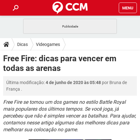
MENU
INÍCIO
JOGOS
WHATSAPP
DICAS
Dicas
Videogames
CELULAR
FACEBOOK
JOGOS
WHATSAPP
DOWNLOADS
Free Fire: dicas para vencer em
OUTLOOK
EXCEL
CELULAR
FACEBOOK
todas as arenas
INSTAGRAM
JOGOS
GMAIL
WHATSAPP
FÓRUM
OUTLOOK
EXCEL
GUIA DE COMPRAS
CELULAR
FACEBOOK
Última modificação:
4 de junho de 2020 às 05:48
por
Bruna de
INSTAGRAM
JOGOS
GMAIL
WHATSAPP
GLOSSÁRIO
OUTLOOK
França
.
EXCEL
GUIA DE COMPRAS
CELULAR
FACEBOOK
INSTAGRAM
JOGOS
GMAIL
WHATSAPP
Free Fire se tornou um dos games no estilo Battle Royal
OUTLOOK
EXCEL
mais populares dos últimos tempos. Se você joga, já
GUIA DE COMPRAS
CELULAR
FACEBOOK
percebeu que não é simples vencer as batalhas. Para ajudar,
INSTAGRAM
GMAIL
OUTLOOK
EXCEL
contamos nesse artigo algumas das melhores dicas para
GUIA DE COMPRAS
melhorar sua colocação no game.
INSTAGRAM
GMAIL