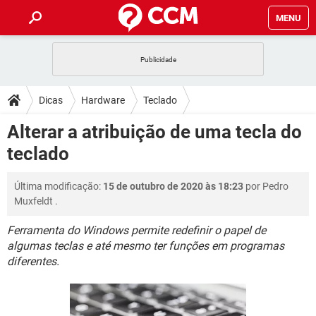
MENU
INÍCIO
JOGOS
WHATSAPP
DICAS
Dicas
Hardware
Teclado
CELULAR
FACEBOOK
JOGOS
WHATSAPP
DOWNLOADS
Alterar a atribuição de uma tecla do
OUTLOOK
EXCEL
CELULAR
FACEBOOK
teclado
INSTAGRAM
JOGOS
GMAIL
WHATSAPP
FÓRUM
OUTLOOK
EXCEL
GUIA DE COMPRAS
CELULAR
FACEBOOK
Última modificação:
15 de outubro de 2020 às 18:23
por
Pedro
INSTAGRAM
JOGOS
GMAIL
WHATSAPP
GLOSSÁRIO
OUTLOOK
Muxfeldt
.
EXCEL
GUIA DE COMPRAS
CELULAR
FACEBOOK
INSTAGRAM
JOGOS
GMAIL
WHATSAPP
Ferramenta do Windows permite redefinir o papel de
OUTLOOK
EXCEL
algumas teclas e até mesmo ter funções em programas
GUIA DE COMPRAS
CELULAR
FACEBOOK
diferentes.
INSTAGRAM
GMAIL
OUTLOOK
EXCEL
GUIA DE COMPRAS
INSTAGRAM
GMAIL