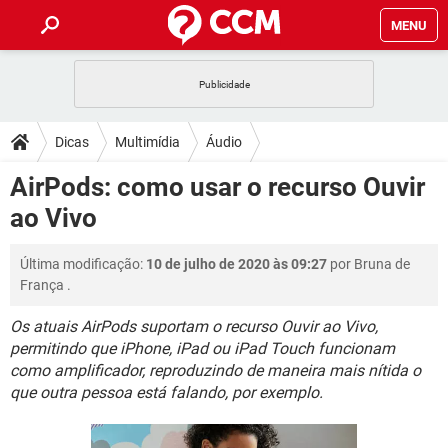
MENU
INÍCIO
JOGOS
WHATSAPP
DICAS
Dicas
Multimídia
Áudio
CELULAR
FACEBOOK
JOGOS
WHATSAPP
DOWNLOADS
AirPods: como usar o recurso Ouvir
OUTLOOK
EXCEL
CELULAR
FACEBOOK
ao Vivo
INSTAGRAM
JOGOS
GMAIL
WHATSAPP
FÓRUM
OUTLOOK
EXCEL
GUIA DE COMPRAS
CELULAR
FACEBOOK
Última modificação:
10 de julho de 2020 às 09:27
por
Bruna de
INSTAGRAM
JOGOS
GMAIL
WHATSAPP
GLOSSÁRIO
OUTLOOK
França
.
EXCEL
GUIA DE COMPRAS
CELULAR
FACEBOOK
INSTAGRAM
JOGOS
GMAIL
WHATSAPP
Os atuais AirPods suportam o recurso Ouvir ao Vivo,
OUTLOOK
EXCEL
permitindo que iPhone, iPad ou iPad Touch funcionam
GUIA DE COMPRAS
CELULAR
FACEBOOK
como amplificador, reproduzindo de maneira mais nítida o
INSTAGRAM
GMAIL
OUTLOOK
EXCEL
que outra pessoa está falando, por exemplo.
GUIA DE COMPRAS
INSTAGRAM
GMAIL