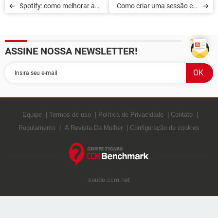
Spotify: como melhorar a
Como criar uma sessão em
qualidade do som
grupo no Spotify
ASSINE NOSSA NEWSLETTER!
Equipe
Termos de uso
Política de Privacidade
Contato
Regulamento
A Revista Da Mulher
Configuração de cookies
saude.ccm.net