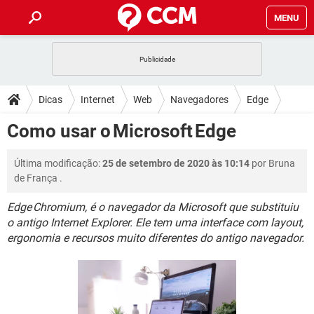
MENU
INÍCIO
JOGOS
WHATSAPP
DICAS
Dicas
Internet
Web
Navegadores
Edge
CELULAR
FACEBOOK
JOGOS
WHATSAPP
DOWNLOADS
Como usar o Microsoft Edge
OUTLOOK
EXCEL
CELULAR
FACEBOOK
INSTAGRAM
JOGOS
GMAIL
WHATSAPP
FÓRUM
Última modificação:
25 de setembro de 2020 às 10:14
por
Bruna
OUTLOOK
EXCEL
GUIA DE COMPRAS
CELULAR
FACEBOOK
de França
.
INSTAGRAM
JOGOS
GMAIL
WHATSAPP
GLOSSÁRIO
OUTLOOK
EXCEL
Edge Chromium, é o navegador da Microsoft que substituiu
GUIA DE COMPRAS
CELULAR
FACEBOOK
o antigo Internet Explorer. Ele tem uma interface com layout,
INSTAGRAM
JOGOS
GMAIL
WHATSAPP
OUTLOOK
EXCEL
ergonomia e recursos muito diferentes do antigo navegador.
GUIA DE COMPRAS
CELULAR
FACEBOOK
INSTAGRAM
GMAIL
OUTLOOK
EXCEL
GUIA DE COMPRAS
INSTAGRAM
GMAIL