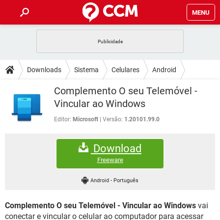
MENU
INÍCIO
JOGOS
WHATSAPP
DICAS
Downloads
Sistema
Celulares
Android
CELULAR
FACEBOOK
JOGOS
WHATSAPP
DOWNLOADS
Complemento O seu Telemóvel -
OUTLOOK
EXCEL
CELULAR
FACEBOOK
Vincular ao Windows
INSTAGRAM
JOGOS
GMAIL
WHATSAPP
FÓRUM
OUTLOOK
EXCEL
Editor:
Microsoft
Versão:
1.20101.99.0
GUIA DE COMPRAS
CELULAR
FACEBOOK
INSTAGRAM
JOGOS
GMAIL
WHATSAPP
GLOSSÁRIO
OUTLOOK
EXCEL
Download
GUIA DE COMPRAS
CELULAR
FACEBOOK
INSTAGRAM
JOGOS
GMAIL
WHATSAPP
Freeware
OUTLOOK
EXCEL
GUIA DE COMPRAS
CELULAR
FACEBOOK
Android
-
Português
INSTAGRAM
GMAIL
OUTLOOK
EXCEL
GUIA DE COMPRAS
Complemento O seu Telemóvel - Vincular ao Windows
vai
INSTAGRAM
GMAIL
conectar e vincular o celular ao computador para acessar