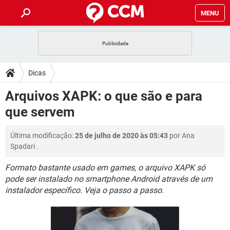
MENU
INÍCIO
JOGOS
WHATSAPP
DICAS
Dicas
CELULAR
FACEBOOK
JOGOS
WHATSAPP
DOWNLOADS
Arquivos XAPK: o que são e para
OUTLOOK
EXCEL
CELULAR
FACEBOOK
que servem
INSTAGRAM
JOGOS
GMAIL
WHATSAPP
FÓRUM
OUTLOOK
EXCEL
GUIA DE COMPRAS
CELULAR
FACEBOOK
Última modificação:
25 de julho de 2020 às 05:43
por
Ana
INSTAGRAM
JOGOS
GMAIL
WHATSAPP
GLOSSÁRIO
OUTLOOK
Spadari
.
EXCEL
GUIA DE COMPRAS
CELULAR
FACEBOOK
INSTAGRAM
JOGOS
GMAIL
WHATSAPP
Formato bastante usado em games, o arquivo XAPK só
OUTLOOK
EXCEL
pode ser instalado no smartphone Android através de um
GUIA DE COMPRAS
CELULAR
FACEBOOK
instalador específico. Veja o passo a passo.
INSTAGRAM
GMAIL
OUTLOOK
EXCEL
GUIA DE COMPRAS
INSTAGRAM
GMAIL